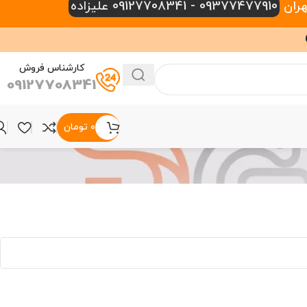
09377477910 - 09127708341 علیزاده
کارشناس فروش
09127708341
۰
تومان