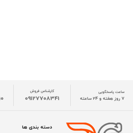
کارشناس فروش
ساعت پاسخگویی
10
09127708341
7 روز هفته و 24 ساعته
دسته بندی ها