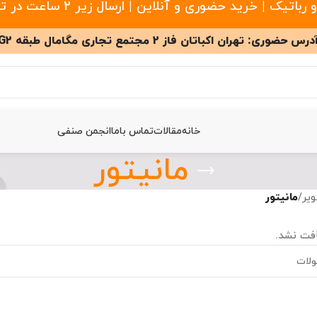
 خرید حضوری و آنلاین | ارسال زیر 2 ساعت در تهران
درس حضوری: تهران اکباتان فاز 2 مجتمع تجاری مگامال طبقه G2
خانه
مقالات
تماس باما
انجمن صنفی
مانیتور
یر
/
مانیتور
فت نشد.