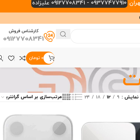
09377477910 - 09127708341 علیزاده
کارشناس فروش
09127708341
۰
تومان
ت
نمایش
9
12
18
24