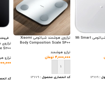
ترازوی هوشمند شیائومی Mi Smart
ترازوی هوشمند شیائومی Xiaomi
فروخته
Body Composition Scale S400
e S200
ترازو هوشمند
۴,۰۰۰,۰۰۰
تومان
ترازو ه
۰۰۰,۰۰۰
رید
افزودن به سبد خرید
اطلاعا
ل :
13669
کد انحصاری محصول :
13679
کد انحص