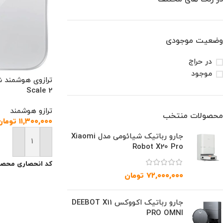
وضعیت موجودی
در حراج
موجود
Scale 2
ترازو هوشمند
محصولات منتخب
۱۱,۳۰۰,۰۰۰
تومان
جارو رباتیک شیائومی مدل Xiaomi
افزودن به سبد خ
Robot X20 Pro
کد انحصاری محصو
۷۲,۰۰۰,۰۰۰
تومان
جارو رباتیک اکووکس DEEBOT X11
PRO OMNI