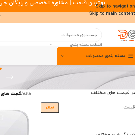
بهترین قیمت | مشاوره تخصصی و رایگان جارو رباتیک |
Skip to navigation
Skip to main content
آ
انتخاب دسته بندی
دسته بندی محصولات
00
00
00
ساعت
دقیقه
ثانیه
گ
در قیمت های مختلف
خانه
/
گجت های 
قیمت:
—
فیلتر
در رنگ های مختلف