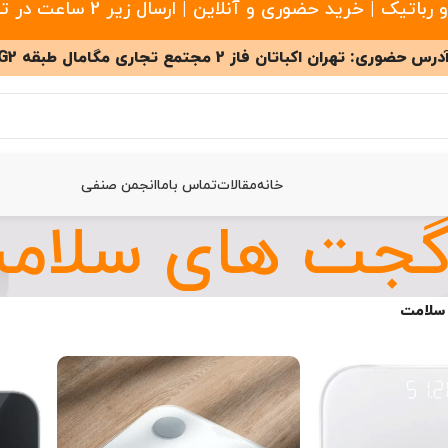
 خرید حضوری و آنلاین | ارسال زیر 2 ساعت در تهران
درس حضوری: تهران اکباتان فاز 2 مجتمع تجاری مگامال طبقه G2
خانه
مقالات
تماس باما
انجمن صنفی
جت های سلام
سلامت