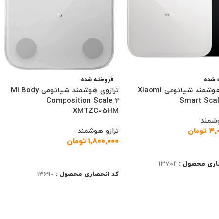
 شده
فروخته شده
ترازوی هوشمند شیائومی Xiaomi
ترازوی هوشمند شیائومی Mi Body
Composition Scale 2
Smart Scal
XMTZC05HM
وشمند
۳,
تومان
ترازو هوشمند
۱,۸۰۰,۰۰۰
تومان
ت بیشتر
اطلاعات بیشتر
اری محصول :
13702
کد انحصاری محصول :
13690