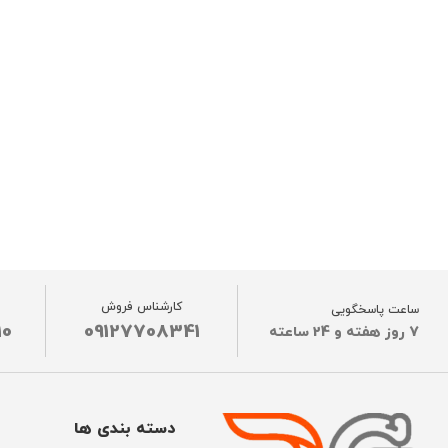
کارشناس فروش
ساعت پاسخگویی
10
09127708341
7 روز هفته و 24 ساعته
دسته بندی ها