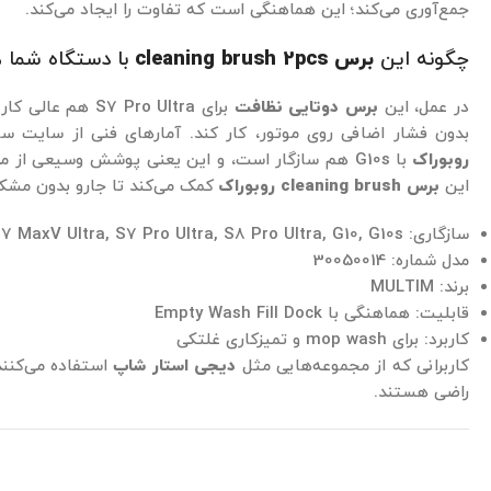
جمع‌آوری می‌کند؛ این هماهنگی است که تفاوت را ایجاد می‌کند.
چگونه این
برس cleaning brush 2pcs
با دستگاه شما 
در عمل، این
برس دوتایی نظافت
بدون فشار اضافی روی موتور، کار کند. آمارهای فنی از سایت س
روبوراک
با G10s هم سازگار است، و این یعنی پوشش وسیعی از 
این
برس cleaning brush روبوراک
کمک می‌کند تا جارو بدون مشک
سازگاری: S7 MaxV Ultra, S7 Pro Ultra, S8 Pro Ultra, G10, G10s
مدل شماره: 30050014
برند: MULTIM
قابلیت: هماهنگی با Empty Wash Fill Dock
کاربرد: برای mop wash و تمیزکاری غلتکی
کاربرانی که از مجموعه‌هایی مثل
دیجی استار شاپ
استفاده می‌کنند
راضی هستند.