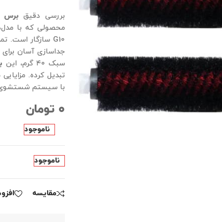
بررسی دقیق
برس نظافت
G10 سازگار است. 
جداسازی آسان برای ش
سبک ۴۰ گرم، این
ب
تبدیل کرده. مزایایی
با سیستم شستشوی 
۰
تومان
ناموجود
ناموجود
مقايسه
افزو