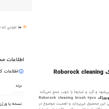
10
افرادی که 
اطلاعات م
برس نظافت جارو رباتیک روبوراک Roborock cleaning
اطلاعات ک
برند
ی‌شود و گرد و غبارها را خوب جمع نمی‌کند.
بوراک
Roborock cleaning brush 2pcs
نی این محصول می‌پردازد و اهمیت موضوع در
نسخه یا ورژن