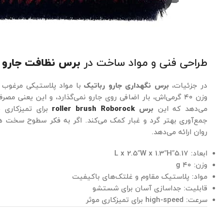
طراحی فنی و مواد ساخت در
برس نظافت جارو ر
در جزئیات،
برس نگهداری جارو رباتیک
با مواد پلاستیکی مرغوب 
وزن ۴۰ گرمی‌اش، بار اضافی روی جارو نمی‌گذارد، و این یعنی 
می‌دهد که این
برس
roller brush Roborock
برای تمیزکاری 
جمع‌آوری بهتر گرد و غبار کمک می‌کند. اگر به فکر سطوح سخت 
روان ارائه می‌دهد.
ابعاد: 5.17″L x 2.5″W x 1.3″H
وزن: ۴۰ g
مواد: پلاستیک مقاوم و غلتک‌های باکیفیت
قابلیت: جداسازی آسان برای شستشو
سرعت: high-speed برای تمیزکاری موثر