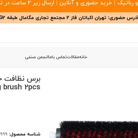
 خرید حضوری و آنلاین | ارسال زیر 2 ساعت در تهران
درس حضوری: تهران اکباتان فاز 2 مجتمع تجاری مگامال طبقه G2
خانه
مقالات
تماس باما
انجمن صنفی
 روبوراک
/
برس نظافت جارو رباتیک روبوراک Roborock cleaning brush 2pcs
برس نظافت جا
g brush 2pcs
شناسه محصول:
4999