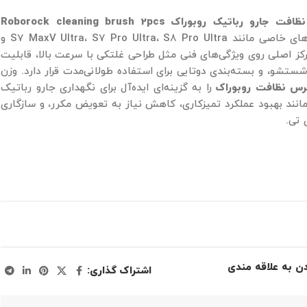
 جارو رباتیک روبوراک Roborock cleaning brush 2pcs
محصولی که با مدل‌های خاصی مانند S7 MaxV Ultra، S7 Pro Ultra، S8 Pro Ultra و
تمرکز اصلی روی ویژگی‌های فنی مثل طراحی غلتکی با سرعت بالا، قابلیت
ستشو، و بسته‌بندی دوتایی برای استفاده طولانی‌مدت قرار دارد. وزن
رس نظافت روبوراک
را به گزینه‌ای ایده‌آل برای نگهداری جارو رباتیک
 مانند بهبود عملکرد تمیزکاری، کاهش نیاز به تعویض مکرر، و سازگاری
تی.
دن به علاقه مندی
اشتراک گذاری: