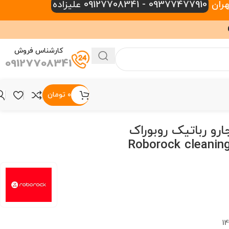
09377477910 - 09127708341 علیزاده
کارشناس فروش
09127708341
۰
تومان
رو رباتیک روبوراک
Roborock cleanin
1