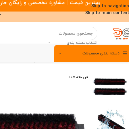
بهترین قیمت | مشاوره تخصصی و رایگان جارو رباتیک |
Skip to navigation
Skip to main content
آ
انتخاب دسته بندی
دسته بندی محصولات
00
00
00
خانه
/
خانه هوشمند
/
لوازم جانبی جارو رباتیک
/
لوازم جانبی جارو رباتیک
ساعت
دقیقه
ثانیه
فروخته شده