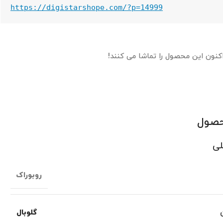
https://digistarshope.com/?p=14999
اکنون این محصول را تماشا می کنند!
حصول
لی
روبوراک
گلوبال