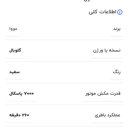
اطلاعات کلی
برند
مووا
نسخه یا ورژن
گلوبال
رنگ
سفید
قدرت مکش موتور
7000 پاسکال
عملکرد باطری
260 دقیقه