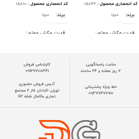
کد انحصاری محصول :
15842
کد انحصاری محصول :
15810
برند
برند
مووا
مووا
قدرت مکش موتور
قدرت مکش موتور
30000 پاسکال
28000 پاسکال
ساعت پاسخگویی
کارشناس فروش
رنگ
رنگ
مشکی
مشکی
7 روز هفته و 24 ساعته
09127708341
آدرس فروش حضوری
عملکرد باطری
عملکرد باطری
180 دقیقه
180 دقیقه
خط ویژه پشتیبانی
تهران، اکباتان فاز 2 مجتمع
09377477910
تجاری مگامال طبقه G2
ظرفیت باتری
ظرفیت باتری
6400 میلی آمپر
6400 میلی آمپر
زمان شارژ
زمان شارژ
3 الی 4 ساعت
3 الی 4 ساعت