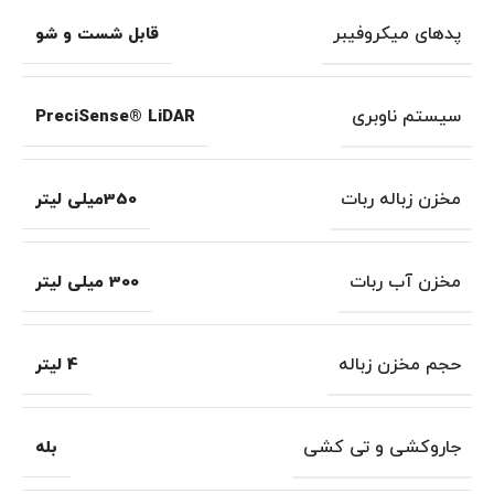
پدهای میکروفیبر
قابل شست و شو
سیستم ناوبری
PreciSense® LiDAR
مخزن زباله ربات
350میلی لیتر
مخزن آب ربات
300 میلی لیتر
حجم مخزن زباله
4 لیتر
جاروکشی و تی کشی
بله