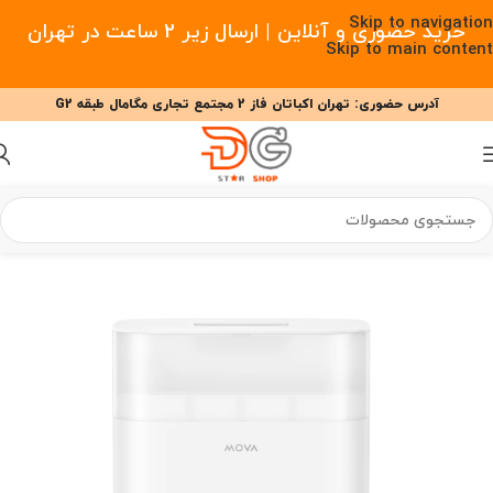
Skip to navigation
خرید حضوری و آنلاین | ارسال زیر 2 ساعت در تهران
Skip to main content
آدرس حضوری: تهران اکباتان فاز 2 مجتمع تجاری مگامال طبقه G2
09377477910 - 09127708341 علیزاده
00
00
00
ساعت
دقیقه
ثانیه
خانه
/
خانه هوشمند
/
جارو رباتیک
/
جارو رباتیک مووا