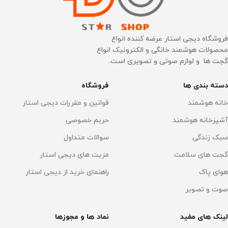
استریلیزاسیون با اشعه
استریلیزاسیون با اشعه
ماوراء بنفش
ماوراء بنفش
فروشگاه دیجی استار عرضه کننده انواع
محصولات هوشمند خانگی و الکترونیک انواع
گجت ها و لوازم صوتی و تصویری است.
99.99٪ باکتری‌ها را از بین می‌برد
,
99.99٪ باکتری‌ها را از بین می‌برد
,
دارد
دارد
دسته بندی ها
فروشگاه
تعداد اشیا قابل شناسایی
تعداد اشیا قابل شناسایی
خانه هوشمند
قوانین و مقررات دیجی استار
آشپزخانه هوشمند
حریم خصوصی
240 عدد
200 عدد
سبک زندگی
سوالات متداول
نقشه کشی سه بعدی
نقشه کشی سه بعدی
گجت های سلامت
مزیت های دیجی استار
هوای پاک
راهنمای خرید از دیجی استار
دارد
دارد
صوت و تصویر
سنسور سه بعدی
سنسور سه بعدی
دارد
دارد
لینک های مفید
نماد ها و مجوزها