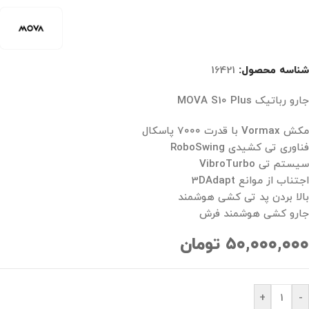
شناسه محصول:
16421
جارو رباتیک MOVA S10 Plus
مکش Vormax با قدرت ۷۰۰۰ پاسکال
فناوری تی کشیدی RoboSwing
سیستم تی VibroTurbo
اجتناب از موانع 3DAdapt
بالا بردن پد تی کشی هوشمند
جارو کشی هوشمند فرش
۵۰,۰۰۰,۰۰۰
تومان
+
-