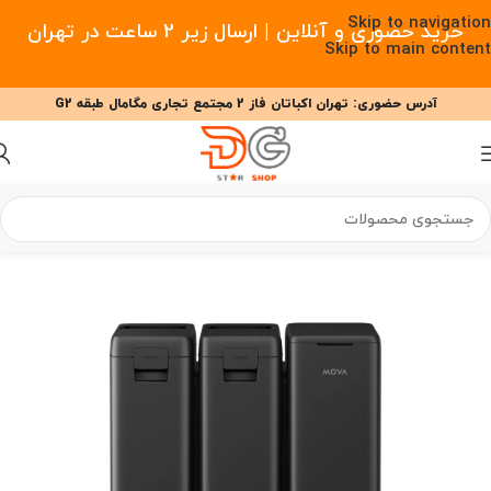
Skip to navigation
خرید حضوری و آنلاین | ارسال زیر 2 ساعت در تهران
Skip to main content
آدرس حضوری: تهران اکباتان فاز 2 مجتمع تجاری مگامال طبقه G2
09377477910 - 09127708341 علیزاده
00
00
00
ساعت
دقیقه
ثانیه
خانه
/
خانه هوشمند
/
جارو رباتیک
/
جارو رباتیک مووا