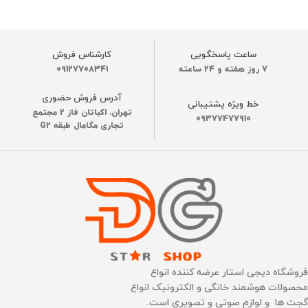
رنگ
رنگ
سفید
سفید
,
مشکی
ساعت پاسخگویی
کارشناس فروش
قدرت مکش موتور
قدرت مکش موتور
7 روز هفته و 24 ساعته
09127708341
آدرس فروش حضوری
40000 پاسکال
24000 پاسکال
خط ویژه پشتیبانی
تهران، اکباتان فاز 2 مجتمع
09377477910
تجاری مگامال طبقه G2
ظرفیت باتری
ظرفیت باتری
6400 میلی آمپر
6400 میلی آمپر
عملکرد باطری
عملکرد باطری
220 دقیقه
220 دقیقه
زمان شارژ
زمان شارژ
3 الی 4 ساعت
3 الی 4 ساعت
فروشگاه دیجی استار عرضه کننده انواع
محصولات هوشمند خانگی و الکترونیک انواع
شارژ سریع
تخلیه خودکار زباله
دارد
دارد
گجت ها و لوازم صوتی و تصویری است.