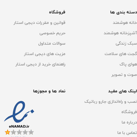
تخلیه خودکار زباله
حجم مخزن آب تمیز
دسته بندی ها
فروشگاه
دارد
خانه هوشمند
قوانین و مقررات دیجی استار
4 لیتر
پر کردن خودکار مخزن آب
آشپزخانه هوشمند
حریم خصوصی
سبک زندگی
سوالات متداول
حجم مخزن آب کثیف
دارد
گجت های سلامت
مزیت های دیجی استار
3.5 لیتر
حجم مخزن آب تمیز
هوای پاک
راهنمای خرید از دیجی استار
صوت و تصویر
حجم مخزن زباله
3.2 لیتر
4 لیتر
لینک های مفید
نماد ها و مجوزها
حجم مخزن آب کثیف
زمان بندی نظافتی
دارد
نصب و راه‌اندازی جارو رباتیک
3.5 لیتر
فروشگاه
نوع برس
درباره ما
حجم مخزن زباله
3 لیتر
TroboWave DuoBrush
تماس با ما