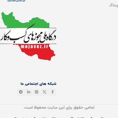
وبلاگ
پخش خودکار مواد شوینده
هوش مصنوعی
دارد
با فناوری DuoSolution
,
دارد
هوش مصنوعی تشخیص
اجسام
مخزن آب ربات
Al Smart Sighet
,
دارد
150 میلی لیتر
سیستم ناوبری
FlexiRise
مخزن زباله ربات
جاروکشی و تی کشی
بله
300 میلی لیتر
شبکه های اجتماعی ما
تی کشی لبه ها
سیستم ناوبری
FlexScope
Flex Mop Robo Swing
,
دارد
تمامی حقوق برای این سایت محفوظ است.
سنسور سه بعدی
دارد
خشک کن پد تی کشی