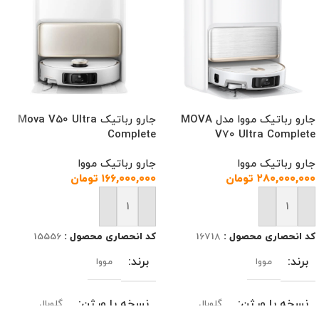
جارو رباتیک مووا مدل MOVA
جارو رباتیک Mova V50 Ultra
Complete
V70 Ultra Complete
جارو رباتیک مووا
جارو رباتیک مووا
۲۸۰,۰۰۰,۰۰۰
تومان
۱۶۶,۰۰۰,۰۰۰
تومان
افزودن به سبد خرید
افزودن به سبد خرید
کد انحصاری محصول :
16718
کد انحصاری محصول :
15556
برند
برند
مووا
مووا
نسخه یا ورژن
نسخه یا ورژن
گلوبال
گلوبال