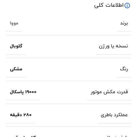
اطلاعات کلی
برند
مووا
نسخه یا ورژن
گلوبال
رنگ
مشکی
قدرت مکش موتور
19000 پاسکال
عملکرد باطری
280 دقیقه