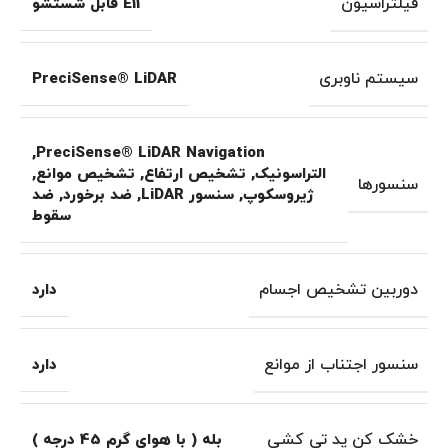
فیلتراسیون
E11 قابل شستشو
سیستم ناوبری
PreciSense® LiDAR
,
PreciSense® LiDAR Navigation
التراسونیک
,
تشخیص ارتفاع
,
تشخیص موانع
,
سنسورها
ژیروسکوپ
,
سنسور LiDAR
,
ضد برخورد
,
ضد
سقوط
دوربین تشخیص اجسام
دارد
سنسور اجتناب از موانع
دارد
خشک کن پد تی کشی
بله ( با هوای گرم 45 درجه )