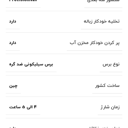
سنسور سه بعدی
PrecisionNav
تخلیه خودکار زباله
دارد
پر کردن خودکار مخزن آب
دارد
نوع برس
برس سیلیکونی ضد گره
ساخت کشور
چین
زمان شارژ
4 الی 5 ساعت