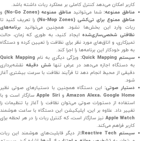
کاربر امکان می‌دهد کنترل کاملی بر عملکرد ربات داشته باشد.
مناطق ممنوعه:
شما می‌توانید
مناطق ممنوعه (No-Go Zones)
و
مناطق ممنوع برای تی‌کشی (No-Mop Zones)
را تعریف کنید تا
ربات وارد این بخش‌ها نشود. همچنین می‌توانید
برنامه‌های
نظافتی شخصی‌سازی‌شده
ایجاد کنید، به طوری که زمان، حالت
تمیزکاری، و اتاق‌های مورد نظر برای نظافت را تعیین کرده و دستگاه
به طور خودکار این برنامه‌ها را اجرا کند.
سیستم Quick Mapping:
ویژگی دیگری به نام
Quick Mapping
به دستگاه اجازه می‌دهد در عرض تنها
شش دقیقه
نقشه‌برداری
دقیقی از محیط انجام دهد تا فرآیند نظافت با سرعت بیشتری آغاز
شود​.
دستیار صوتی:
این دستگاه همچنین با دستیارهای صوتی نظیر
Google Home
،
Amazon Alexa
و
Apple Siri
سازگار است و با
استفاده از دستورات صوتی می‌توان نظافت را آغاز یا تنظیمات را
تغییر داد. علاوه بر این، اپلیکیشن این دستگاه با ساعت هوشمند
Apple Watch
نیز سازگار است، که کنترل ربات را در هر لحظه برای
کاربر فراهم می‌کند​.
سیستم Reactive Tech:
از دیگر قابلیت‌های هوشمند این ربات
می‌توان به
تشخیص موانع و اجتناب از آن‌ها
اشاره کرد. سیستم