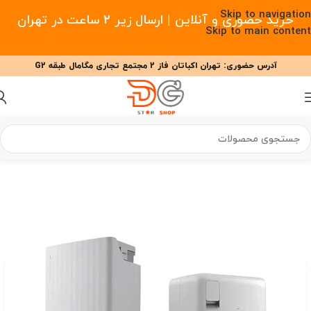
Skip to navigation
خرید حضوری و آنلاین | ارسال زیر 2 ساعت در تهران
Skip to main content
آدرس حضوری: تهران اکباتان فاز 2 مجتمع تجاری مگامال طبقه G2
09377477910 - 09127708341 علیزاده
00
00
00
ساعت
دقیقه
ثانیه
خانه
/
خانه هوشمند
/
جارو رباتیک
/
جارو رباتیک روبوراک