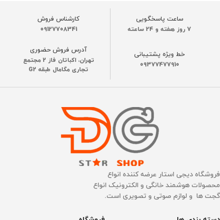
رنگ
سفید
رنگ
سفید
ساعت پاسخگویی
کارشناس فروش
7 روز هفته و 24 ساعته
09127708341
قدرت مکش موتور
قدرت مکش موتور
آدرس فروش حضوری
خط ویژه پشتیبانی
تهران، اکباتان فاز 2 مجتمع
17000 پاسکال
17000 پاسکال
09377477910
تجاری مگامال طبقه G2
عملکرد باطری
50 دقیقه
جنس بدنه
ABS
نوع برس
ظرفیت باتری
برس قابلیت برش مو
5000 میلی آمپر
ساخت کشور
چین
عملکرد باطری
60 دقیقه
فروشگاه دیجی استار عرضه کننده انواع
محصولات هوشمند خانگی و الکترونیک انواع
گجت ها و لوازم صوتی و تصویری است.
زمان شارژ
3 الی 4 ساعت
تنظیم آب خروجی
دارد
دسته بندی ها
فروشگاه