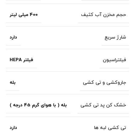
حجم مخزن آب کثیف
400 میلی لیتر
شارژ سریع
دارد
فیلتراسیون
فیلتر HEPA
جاروکشی و تی کشی
بله
خشک کن پد تی کشی
بله ( با هوای گرم 45 درجه )
تی کشی لبه ها
دارد