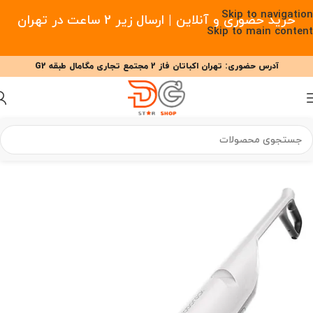
Skip to navigation
خرید حضوری و آنلاین | ارسال زیر 2 ساعت در تهران
Skip to main content
آدرس حضوری: تهران اکباتان فاز 2 مجتمع تجاری مگامال طبقه G2
09377477910 - 09127708341 علیزاده
00
00
00
ساعت
دقیقه
ثانیه
خانه
/
خانه هوشمند
/
جارو شارژی
/
جارو شارژی ربوراک