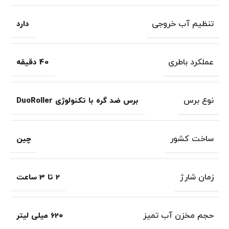
تنظیم آب خروجی
دارد
عملکرد باطری
40 دقیقه
نوع برس
برس ضد گره با تکنولوژی DuoRoller
ساخت کشور
چین
زمان شارژ
2 تا 3 ساعت
حجم مخزن آب تمیز
620 میلی لیتر