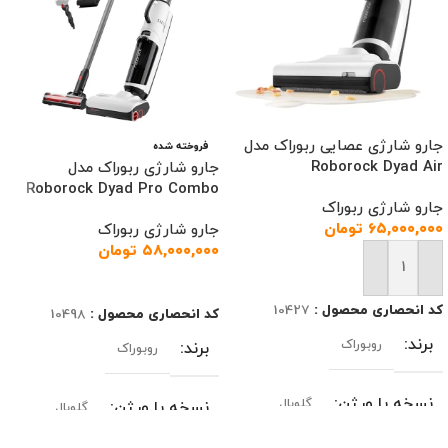
جارو شارژی عصایی ربوراک مدل
فروخته شده
Roborock Dyad Air
جارو شارژی ربوراک مدل
Roborock Dyad Pro Combo
جارو شارژی ربوراک
۶۵,۰۰۰,۰۰۰
تومان
جارو شارژی ربوراک
۵۸,۰۰۰,۰۰۰
تومان
افزودن به سبد خرید
اطلاعات بیشتر
کد انحصاری محصول :
10427
کد انحصاری محصول :
10498
برند
روبوراک
برند
روبوراک
نسخه یا ورژن
گلوبال
نسخه یا ورژن
گلوبال