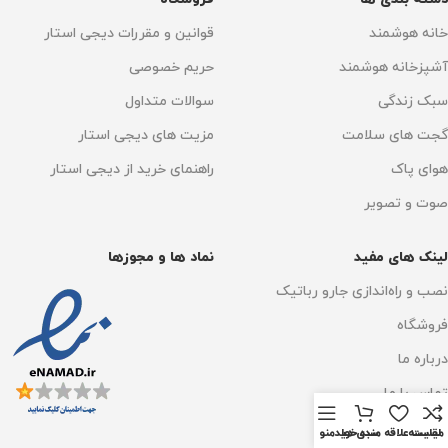
حجم مخزن آب تمیز
تخلیه خودکار زباله
دارد
خانه هوشمند
قوانین و مقررات دیجی استار
آشپزخانه هوشمند
حریم خصوصی
900 میلی لیتر
نوع برس
سبک زندگی
سوالات متداول
جاروکشی و تی کشی
بله
برس ضد گره با تکنولوژی
گجت های سلامت
مزیت های دیجی استار
DuoRoller
هوای پاک
راهنمای خرید از دیجی استار
خشک کن پد تی کشی
ساخت کشور
صوت و تصویر
چین
دارد
لینک های مفید
نماد ها و مجوزها
زمان شارژ
3 الی 4 ساعت
تی کشی لبه ها
دارد
نصب و راه‌اندازی جارو رباتیک
حجم مخزن آب تمیز
فروشگاه
حجم مخزن آب کثیف
درباره ما
950میلی لیتر
تماس با ما
770 میلی لیتر
وبلاگ
حجم مخزن آب کثیف
مقايسه
لیست علاقه مندی ها
سبد خرید
منو