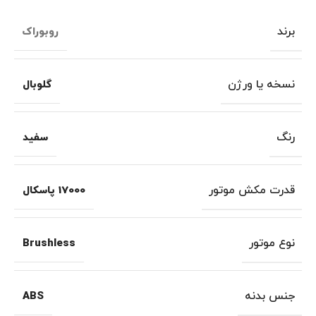
برند
روبوراک
نسخه یا ورژن
گلوبال
رنگ
سفید
قدرت مکش موتور
17000 پاسکال
نوع موتور
Brushless
جنس بدنه
ABS