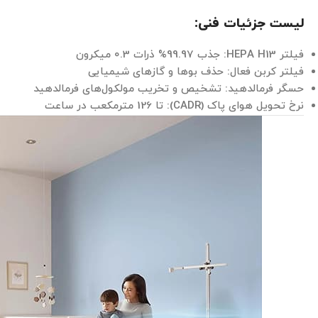
لیست جزئیات فنی:
فیلتر HEPA H13: جذب 99.97% ذرات 0.3 میکرون
فیلتر کربن فعال: حذف بوها و گازهای شیمیایی
حسگر فرمالدهید: تشخیص و تخریب مولکول‌های فرمالدهید
نرخ تحویل هوای پاک (CADR): تا 126 مترمکعب در ساعت