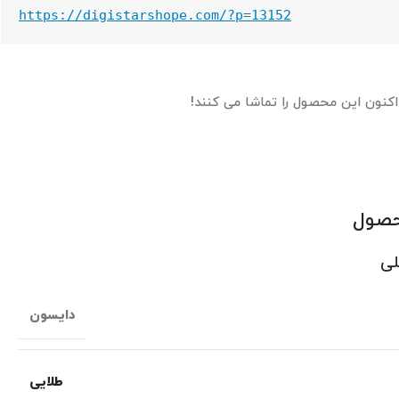
https://digistarshope.com/?p=13152
اکنون این محصول را تماشا می کنند!
حصول
لی
دایسون
طلایی