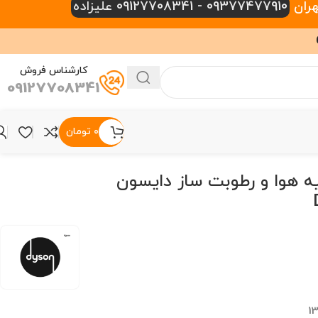
09377477910 - 09127708341 علیزاده
کارشناس فروش
09127708341
۰
تومان
 هوا و رطوبت ساز دایسون
1