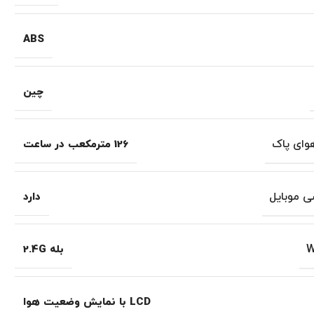
ABS
چین
وای پاک
126 مترمکعب در ساعت
ی موبایل
دارد
بله 2.4G
LCD با نمایش وضعیت هوا