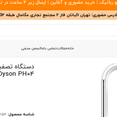
 خرید حضوری و آنلاین | ارسال زیر 2 ساعت در تهران
درس حضوری: تهران اکباتان فاز 2 مجتمع تجاری مگامال طبقه G2
خانه
مقالات
تماس باما
انجمن صنفی
وبت ساز دایسون Dyson PH04
دستگاه تصفیه
Dyson PH04
شناسه محصول:
3152