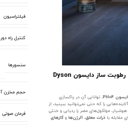
فیلتراسیون
کنترل راه دور
سنسورها
قدرت تصفیه بی‌نظیر با دستگاه تصفیه هوا و رطوبت ساز دایسون Dyson
حجم مخزن آب
دایسون
PH04
، توانایی آن در پاکسازی
ینده‌هایی را که حتی نمی‌توانید ببینید، از
شیار، مولکول‌های مضر را ردیابی و خنثی
فرمان صوتی
ذرات معلق
،
آلرژن‌ها
و
گازهای