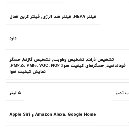
فیلتر HEPA
,
فیلتر ضد آلرژی
,
فیلتر کربن فعال
دارد
تشخیص ذرات
,
تشخیص رطوبت
,
تشخیص گازها
,
حسگر
فرمالدهید
,
حسگرهای کیفیت هوا: PM2.5، PM10، VOC، NO2
,
نمایش کیفیت هوا
 تمیز
5 لیتر
Amazon Alexa، Google Home و Apple Siri