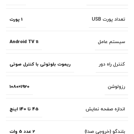
تعداد پورت USB
1 پورت
سیستم عامل
Android TV 11
کنترل راه دور
ریموت بلوتوثی با کنترل صوتی
رزولوشن
1920×1080
اندازه صفحه نمایش
45 تا 140 اینچ
بلندگو (خروجی صدا)
2 عدد 5 وات