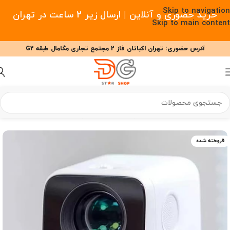
Skip to navigation
خرید حضوری و آنلاین | ارسال زیر 2 ساعت در تهران
Skip to main content
آدرس حضوری: تهران اکباتان فاز 2 مجتمع تجاری مگامال طبقه G2
09377477910 - 09127708341 علیزاده
00
00
00
ساعت
دقیقه
ثانیه
خانه
/
صوت و تصویر
/
ویدئو پروژکتور
/
ویدئو پروژکتور شیائومی
فروخته شده