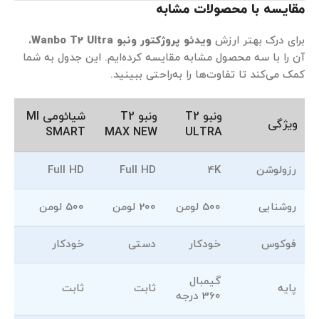
مقایسه با محصولات مشابه
برای درک بهتر ارزش
ویدئو پروژکتور ونبو
Wanbo T2 Ultra
،
آن را با سه محصول مشابه مقایسه کرده‌ایم. این جدول به شما
کمک می‌کند تا تفاوت‌ها را به‌راحتی ببینید.
ونبو T2
ونبو T2
شیائومی MI
ویژگی
SMART
MAX NEW
ULTRA
رزولوشن
4K
Full HD
Full HD
روشنایی
500 لومن
200 لومن
500 لومن
فوکوس
خودکار
دستی
خودکار
گیمبال
پایه
ثابت
ثابت
360 درجه