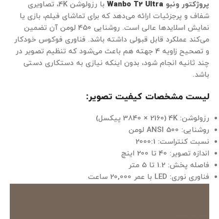
پروژکتور ونبو
Wanbo T2 Ultra
با رزولوشن 4K، تصاویری
شفاف و پرجزئیات ارائه می‌دهد که برای تماشای فیلم، بازی یا
نمایش اسلایدها عالی است. روشنایی 450 لومن آن تضمین
می‌کند عملکرد قابل قبولی داشته باشد. فناوری فوکوس خودکار
و تصحیح زاویه 4 جهته هم باعث می‌شود که تنظیم تصویر در
چند ثانیه انجام شود، بدون اینکه نیازی به دستکاری دستی
باشد.
لیست مشخصات کیفیت تصویر:
رزولوشن: 4K (3840 × 2160 پیکسل)
روشنایی: 500 ANSI لومن
نسبت کنتراست: 2000:1
اندازه تصویر: 40 تا 200 اینچ
فاصله پخش: 1.2 تا 5 متر
فناوری نوری: LED با عمر 20,000 ساعت