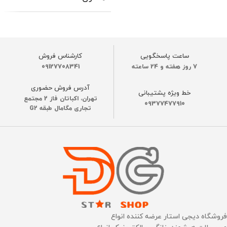
جک 3.5 میلی متری
دارد
هدفون
قابلیت نصب نرم‌افزار
دارد
دارد
ساعت پاسخگویی
کارشناس فروش
7 روز هفته و 24 ساعته
09127708341
قابلیت ضبط برنامه
دارد
قابلیت نصب نرم‌افزار
دارد
آدرس فروش حضوری
خط ویژه پشتیبانی
تهران، اکباتان فاز 2 مجتمع
09377477910
تجاری مگامال طبقه G2
برند
شیائومی
جنس بدنه
ABS
CHROMECAST داخلی
ساخت کشور
چین
دارد
اتصال به گوشی موبایل
اتصال به WI-FI
دارد
فروشگاه دیجی استار عرضه کننده انواع
Wi-Fi IEEE 802.11 a/b/g/n/ac 2.4