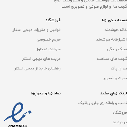
اتصال به WI-FI
Wi-Fi 6
محصولات هوشمند خانگی و الکترونیک انواع
GHz/5 GHz
گجت ها و لوازم صوتی و تصویری است.
ابعاد
نوع نمایشگر
Full HD
دسته بندی ها
فروشگاه
خانه هوشمند
قوانین و مقررات دیجی استار
25.2 x 24.6 x 11.5 سانتی‌متر
اتصال به گوشی موبایل
آشپزخانه هوشمند
حریم خصوصی
فناوری نمایش
دارد
سبک زندگی
سوالات متداول
گجت های سلامت
مزیت های دیجی استار
چراغ LED با تکنولوژی DLP
GOOGLE ASSISTANT
هوای پاک
راهنمای خرید از دیجی استار
داخلی
نوع نمایشگر
Full HD
صوت و تصویر
دارد
لینک های مفید
نماد ها و مجوزها
روشنایی
1100 لومن
تعداد پورت HDMI
1 پورت
نصب و راه‌اندازی جارو رباتیک
تعداد پورت HDMI
1 پورت
فروشگاه
تعداد پورت USB
1 پورت
درباره ما