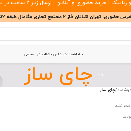
 خرید حضوری و آنلاین | ارسال زیر 2 ساعت در تهران
درس حضوری: تهران اکباتان فاز 2 مجتمع تجاری مگامال طبقه G2
خانه
مقالات
تماس باما
انجمن صنفی
چای ساز
هوشمند
/
چای ساز
فت نشد.