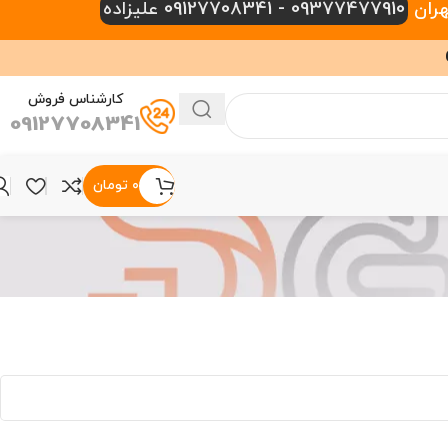
09377477910 - 09127708341 علیزاده
کارشناس فروش
09127708341
۰
تومان