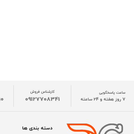
کارشناس فروش
ساعت پاسخگویی
10
09127708341
7 روز هفته و 24 ساعته
دسته بندی ها