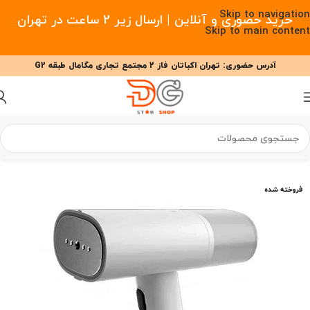
Skip to navigation
خرید حضوری و آنلاین | ارسال زیر 2 ساعت در تهران
Skip to main content
آدرس حضوری: تهران اکباتان فاز 2 مجتمع تجاری مگامال طبقه G2
09377477910 - 09127708341 علیزاده
00
00
00
ساعت
دقیقه
ثانیه
خانه
/
خانه هوشمند
/
لوازم خانگی هوشمند
/
اتو بخار
فروخته شده