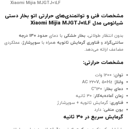
Xiaomi Mijia MJGTJ01LF
مشخصات فنی و توانمندی‌های حرارتی اتو بخار دستی
شیائومی مدل Xiaomi Mijia MJGTJ01LF
بدون انتظار طولانی،
بخار خشکی
با دمای
حدود
۱۳۰
درجه
سانتی‌گراد
و
فناوری گرمایش ثانویه
همراه با
سوپرشارژ
، عملکردی
مضاعف ارائه می‌دهد.
مشخصات حرارتی
:
توان
:
۱۲۰۰ وات
ولتاژ
:
AC 220V, 50Hz
دمای بخار
:
۱۳۰°C
زمان آماده‌به‌کار
:
۳۰ ثانیه
فناوری
:
گرمایش ثانویه + سوپرشارژ
یون منفی
:
دارد
گرمایش سریع در
۳۰
ثانیه