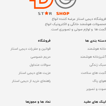
ابعاد
170×92×204 mm
ساخت کشور
چین
توان گرمایش
فروشگاه دیجی استار عرضه کننده انواع
ویژگی‌ها
محصولات هوشمند خانگی و الکترونیک انواع
گجت ها و لوازم صوتی و تصویری است.
132 °C
30 ثانیه
,
اتو کردن
,
بخاردهی
,
پایه عایق
,
پنج
سطح محافظتی
,
حذف 99.99٪
دسته بندی ها
فروشگاه
باکتری و 100٪ مایت
,
خاموشی
حجم مخزن رطوبت‌ ساز
خودکار
,
ضدعفونی لباس‌ها
,
قفل
خانه هوشمند
قوانین و مقررات دیجی استار
بخار
,
محافظ نشت آب
150 ml
آشپزخانه هوشمند
حریم خصوصی
توان گرمایش
سبک زندگی
سوالات متداول
جنس صفحه
گجت های سلامت
مزیت های دیجی استار
130 درجه سانتی‌گراد
سرامیک ضدخش
هوای پاک
راهنمای خرید از دیجی استار
مدت رطوبت‌رسانی
صوت و تصویر
وزن خالص
۷۸۰ گرم
60 دقیقه
لینک های مفید
نماد ها و مجوزها