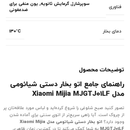
سوپرشارژ
,
گرمایش ثانویه
,
یون منفی برای
فناوری
ضدعفونی
دمای بخار
۱۳۰°C
توضیحات محصول
راهنمای جامع اتو بخار دستی شیائومی
مدل Xiaomi Mijia MJGTJ01LF
تصور کنید صبح شلوغی را شروع کرده‌اید و لباس مورد علاقه‌تان پر
از چروک است. آیا راهی سریع‌تر از اتوی سنتی برای آماده شدن
وجود دارد؟
اتو بخار دستی شیائومی مدل Xiaomi Mijia
MJGTJ01LF
به شما کمک می‌کند تا در کمترین زمان ظاهری