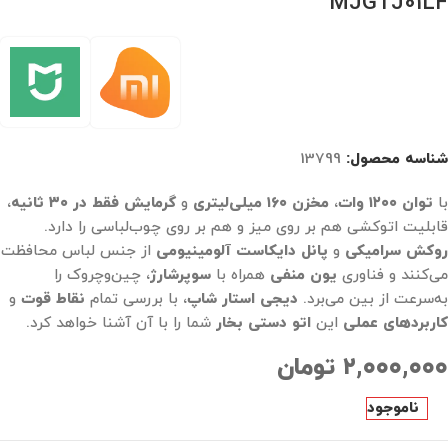
MJGTJ01LF
شناسه محصول:
13799
با
توان
۱۲۰۰
وات
،
مخزن
۱۶۰
میلی‌لیتری
و
گرمایش فقط در
۳۰
ثانیه
،
قابلیت اتوکشی هم بر روی میز و هم بر روی چوب‌لباسی را دارد.
روکش سرامیکی
و
پانل دایکاست آلومینیومی
از جنس لباس محافظت
می‌کنند و فناوری
یون منفی
همراه با
سوپرشارژ
، چین‌وچروک را
به‌سرعت از بین می‌برد.
دیجی استار شاپ
، با بررسی تمام
نقاط قوت
و
کاربردهای عملی
این
اتو دستی بخار
شما را با آن آشنا خواهد کرد.
۲,۰۰۰,۰۰۰
تومان
ناموجود