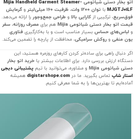
اتو بخار دستی شیائومی
Mijia Handheld Garment Steamer-
MJGTJ01LF
با
توان
۱۲۰۰
وات
،
ظرفیت
۱۶۰
میلی‌لیتر
و
گرمایش
فوق‌سریع
، ترکیبی از
کارایی بالا
و
طراحی جمع‌وجور
را ارائه می‌دهد.
قیمت اتو بخار
دستی شیائومی
Mijia
هم برای
مصرف روزانه
،
سفر
و
لباس‌های حساس
بسیار مناسب است و با به‌کارگیری
فناوری
یون منفی
و
روکش سرامیکی
، محافظت از پارچه را تضمین می‌کند.
اگر دنبال راهی برای ساده‌تر کردن کارهای روزمره هستید، این
دستگاه ارزش بررسی دارد. برای اطلاعات بیشتر یا
خرید اتو بخار
دستی شیائومی
Mijia
و مشاوره، می‌توانید با تیم
پشتیبانی دیجی
استار شاپ
تماس بگیرید. ما در
digistarshope.com
همیشه
آماده‌ایم تا بهترین‌ها را به شما معرفی کنیم.