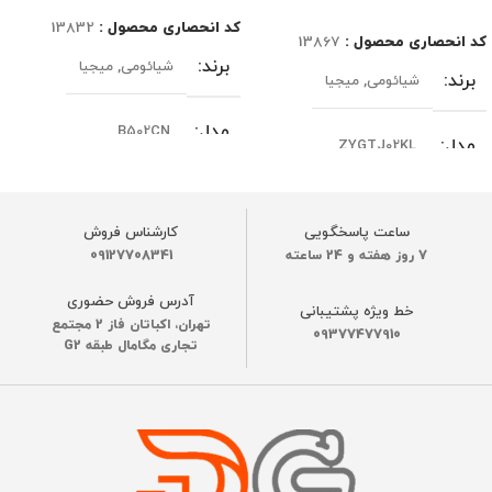
اطلاعات بیشتر
کد انحصاری محصول :
13832
کد انحصاری محصول :
13867
برند
شیائومی
,
میجیا
برند
شیائومی
,
میجیا
مدل
B502CN
مدل
ZYGTJ02KL
نسخه یا ورژن
گلوبال
نسخه یا ورژن
گلوبال
ساعت پاسخگویی
کارشناس فروش
7 روز هفته و 24 ساعته
09127708341
رنگ
سفید
رنگ
سفید
آدرس فروش حضوری
خط ویژه پشتیبانی
جنس بدنه
تهران، اکباتان فاز 2 مجتمع
09377477910
ابعاد
1583×310×430 میلی‌متر
تجاری مگامال طبقه G2
ABS
,
آلیاژ آلومینیوم مقاوم
جنس بدنه
ساخت کشور
چین
ABS
,
آلومینیوم با روکش پارچه‌ای