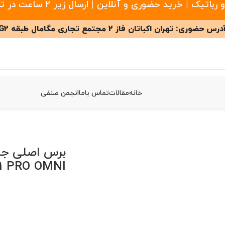
 خرید حضوری و آنلاین | ارسال زیر 2 ساعت در تهران
درس حضوری: تهران اکباتان فاز 2 مجتمع تجاری مگامال طبقه G2
خانه
مقالات
تماس باما
انجمن صنفی
یک اکووکس
/
برس اصلی جارو رباتیک اکووکس مدل DEEBOT X11 PRO OMNI
برس اصلی جا
1 PRO OMNI