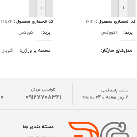
افزودن به سبد خرید
افزودن به سبد خرید
کد انحصاری محصول :
16121
کد انحصاری محصول :
16574
برند
برند
اکووکس
اکووکس
مدل‌های سازگار
نسخه یا ورژن
گلوبال
سازگاری با تمام جاروهای رباتیک
مدل‌های سازگار
اکووکس
T50 MAX PRO OMNI/ X11
ظرفیت
1 لیتر
کارشناس فروش
OmniCyclone / X11 PRO
ساعت پاسخگویی
OMNI/X8MAX PRO OMNI
10
09127708341
7 روز هفته و 24 ساعته
رنگ
سبز
نوع گارانتی
نوع گارانتی
دسته بندی ها
ضمانت اصالت فیزیک کالا