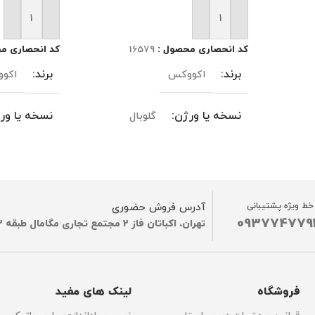
افزودن به سبد خرید
افزودن به سب
کد انحصاری محصول :
16579
کد انحصاری م
برند
برند
اکووکس
اکو
نسخه یا ورژن
نسخه یا ور
گلوبال
مدل‌های سازگار
مدل‌های ساز
OMNI/ X11
DEEBOT T50 MAX PRO OMNI/ X11
DEEBOT 
خط ویژه پشتیبانی
OmniCyclone / X11 PRO
آدرس فروش حضوری
 / X11 PRO
 PRO OMNI
OMNI/X8MAX PRO OMNI
093774779
تهران، اکباتان فاز 2 مجتمع تجاری مگامال طبقه G2
نوع گارانتی
نوع گارانتی
فروشگاه
لینک های مفید
ضمانت اصالت فیزیک کالا
ضمانت اصال