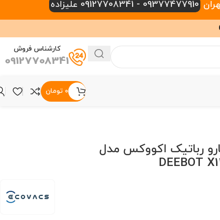
09377477910 - 09127708341 علیزاده
کارشناس فروش
09127708341
۰
تومان
رو رباتیک اکووکس مدل
DEEBOT X1