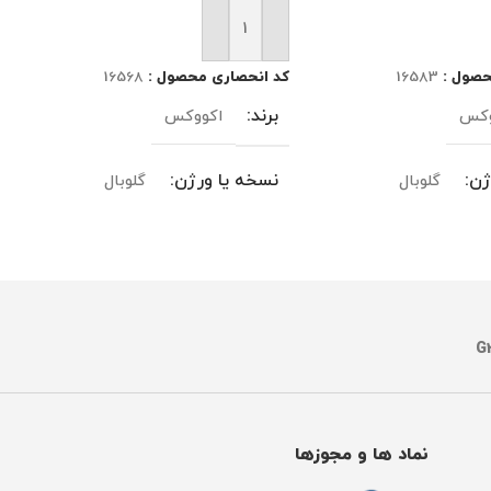
د خرید
افزودن به سبد خرید
حصول :
16583
کد انحصاری محصول :
16568
برند
وکس
اکووکس
ژن
نسخه یا ورژن
گلوبال
گلوبال
گار
مدل‌های سازگار
DEEBOT X11 OmniCyclone / X11
DEEBOT T50 MAX PRO 
PRO OMNI/T90 PRO/T90
OmniCyclone
OMNI/T80S OMNI/X8 MAX PRO
OMNI/X8MAX
OMNI
تعداد بسته
تک عددی
نماد ها و مجوزها
ت فیزیک کالا