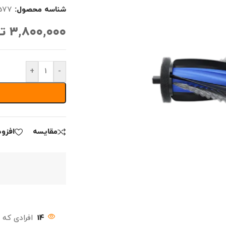
شناسه محصول:
577
۳,۸۰۰,۰۰۰
ت
+
-
مقايسه
افزو
14
افرادی که 