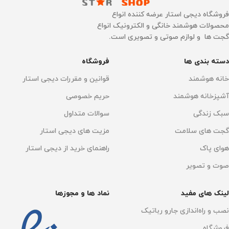
تحلیل امپدانس زیستی (BIA)
اپلیکیشن Mi Fit
,
بلوتوث 5.0
فروشگاه دیجی استار عرضه کننده انواع
محصولات هوشمند خانگی و الکترونیک انواع
قابلیت اتصال
نوع نمایشگر
LED
گجت ها و لوازم صوتی و تصویری است.
اپلیکیشن Mi Fit
,
بلوتوث 5.0
دسته بندی ها
فروشگاه
جنس صفحه
خانه هوشمند
قوانین و مقررات دیجی استار
جنس صفحه
شیشه سکوریت
آشپزخانه هوشمند
حریم خصوصی
سبک زندگی
سوالات متداول
شیشه سکوریت
سنسورها
سنسور G
گجت های سلامت
مزیت های دیجی استار
فضای ذخیره‌سازی
16 کاربر
هوای پاک
راهنمای خرید از دیجی استار
حداکثر تحمل بار
صوت و تصویر
اتصال به گوشی موبایل
100 گرم تا 150 کیلوگرم
لینک های مفید
نماد ها و مجوزها
دارد
ابعاد
نصب و راه‌اندازی جارو رباتیک
جنس بدنه
فروشگاه
ABS