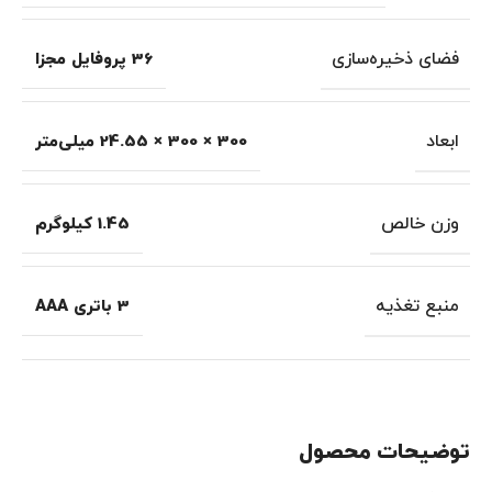
فضای ذخیره‌سازی
36 پروفایل مجزا
ابعاد
300 × 300 × 24.55 میلی‌متر
وزن خالص
1.45 کیلوگرم
منبع تغذیه
3 باتری AAA
توضیحات محصول