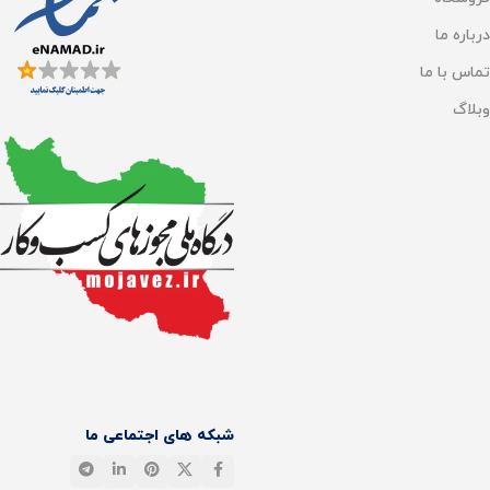
۲۸۰ × ۲۸۰ × ۲۴.۵ میلی‌متر
درباره ما
منبع تغذیه
4 باتری AAA
منبع تغذیه
3 باتری AAA
تماس با ما
وبلاگ
ساخت کشور
چین
فضای ذخیره‌سازی
36 پروفایل مجزا
حداکثر تحمل بار
عملکرد باطری
100 گرم تا 150 کیلوگرم
180 روز
نوع گارانتی
ضمانت اصالت فیزیک کالا
شبکه های اجتماعی ما