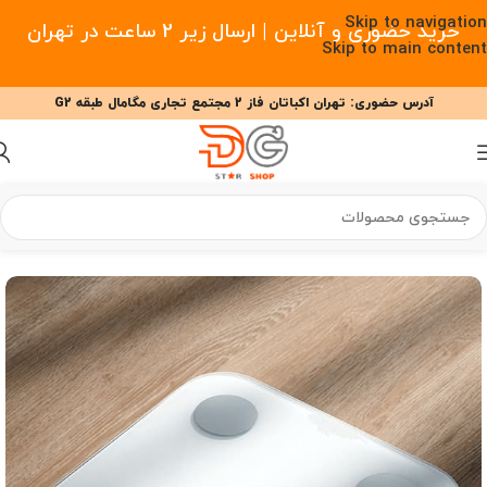
Skip to navigation
خرید حضوری و آنلاین | ارسال زیر 2 ساعت در تهران
Skip to main content
آدرس حضوری: تهران اکباتان فاز 2 مجتمع تجاری مگامال طبقه G2
09377477910 - 09127708341 علیزاده
00
00
00
ساعت
دقیقه
ثانیه
خانه
/
گجت های سلامت
/
ترازو هوشمند