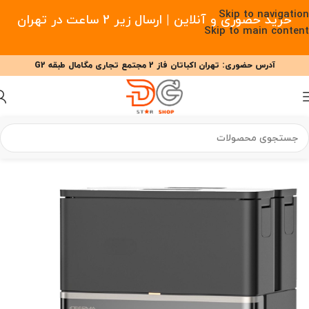
Skip to navigation
خرید حضوری و آنلاین | ارسال زیر 2 ساعت در تهران
Skip to main content
آدرس حضوری: تهران اکباتان فاز 2 مجتمع تجاری مگامال طبقه G2
09377477910 - 09127708341 علیزاده
00
00
00
ساعت
دقیقه
ثانیه
خانه
/
خانه هوشمند
/
جارو رباتیک
/
جارو رباتیک درما