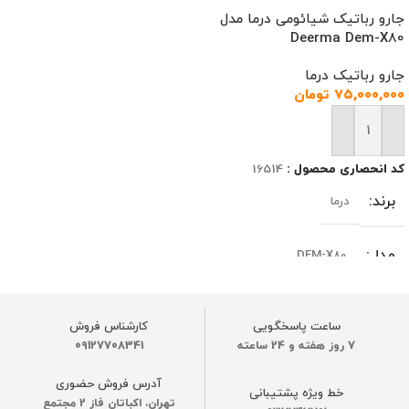
جارو رباتیک شیائومی درما مدل
Deerma Dem-X80
جارو رباتیک درما
۷۵,۰۰۰,۰۰۰
تومان
افزودن به سبد خرید
کد انحصاری محصول :
16514
برند
درما
مدل
DEM-X80
نسخه یا ورژن
گلوبال
ساعت پاسخگویی
کارشناس فروش
7 روز هفته و 24 ساعته
09127708341
رنگ
سفید
آدرس فروش حضوری
خط ویژه پشتیبانی
تهران، اکباتان فاز 2 مجتمع