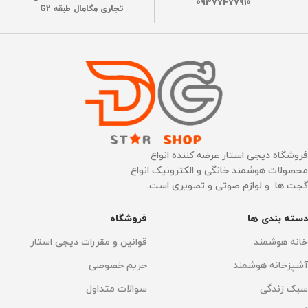
09377477910
قدرت مکش موتور
تجاری مگامال طبقه G2
15000 پاسکال
ظرفیت باتری
5200 میلی آمپر
عملکرد باطری
240 دقیقه
فروشگاه دیجی استار عرضه کننده انواع
محصولات هوشمند خانگی و الکترونیک انواع
گجت ها و لوازم صوتی و تصویری است.
زمان شارژ
4 الی 5 ساعت
دسته بندی ها
فروشگاه
نقشه کشی سه بعدی
خانه هوشمند
قوانین و مقررات دیجی استار
آشپزخانه هوشمند
حریم خصوصی
دارد
سبک زندگی
سوالات متداول
تنظیم آب خروجی
دارد