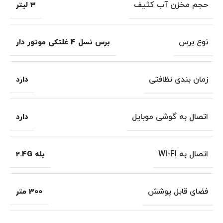
حجم مخزن آب کثیف
3 لیتر
نوع برس
برس نسل 4 غلتکی موتور دار
زمان بندی نظافتی
دارد
اتصال به گوشی موبایل
دارد
اتصال به WI-FI
بله 2.4G
فضای قابل پوشش
300 متر