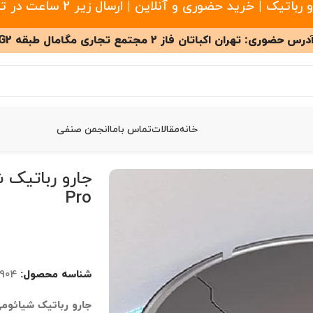
 خرید حضوری و آنلاین | ارسال زیر 2 ساعت در تهران
درس حضوری: تهران اکباتان فاز 2 مجتمع تجاری مگامال طبقه G2
خانه
مقالات
تماس باما
انجمن صنفی
 Dreame Z10 Pro
Pro
شناسه محصول:
0904
جارو رباتیک شیائومی ame Z10 Pro