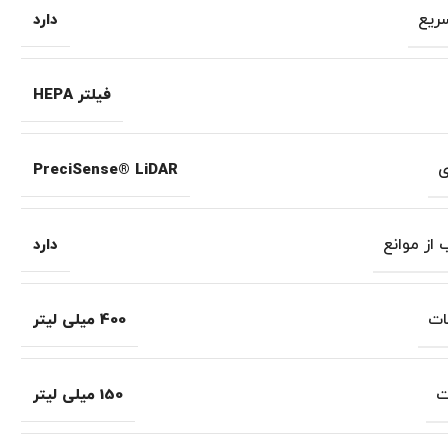
ریع
دارد
فیلتر HEPA
ی
PreciSense® LiDAR
از موانع
دارد
ات
400 میلی لیتر
ت
150 میلی لیتر