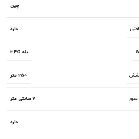
چین
افتی
دارد
بله 2.4G
وشش
250 متر
عبور
2 سانتی متر
دارد