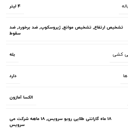
له
4 لیتر
تشخیص ارتفاع
,
تشخیص موانع
,
ژیروسکوپ
,
ضد برخورد
,
ضد
سقوط
تی کشی
بله
ها
دارد
الکسا آمازون
18 ماه گارانتی طلایی روبو سرویس
,
18 ماهه شرکت می
سرویس