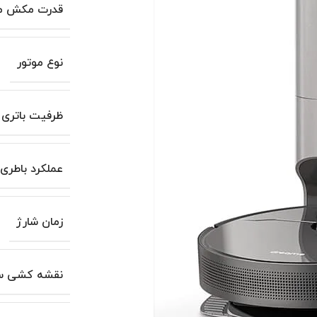
قدرت مکش مو
نوع موتور
ظرفیت باتری
عملکرد باطری
زمان شارژ
نقشه کشی س