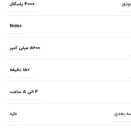
تور
4000 پاسکال
Nidec
5200 میلی آمپر
150 دقیقه
4 الی 5 ساعت
ه بعدی
دارد