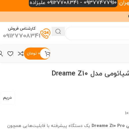
09377477910 - 09127708341 علیزاده
کارشناس فروش
09127708341
۰
تومان
جارو رباتیک شیائومی مدل Dreame Z10
دریم
1
Dre
یک دستگاه پیشرفته با قابلیت‌هایی همچون