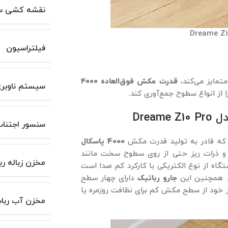
نقشه کشی س
فیلتراسیون
قدرت مکش فوق‌العاده ۴۰۰۰
سیستم ناوبر
 از انواع سطوح جمع‌آوری کند.
سنسور اجتناب 
4000 پاسکال
ر و ذرات ریز حتی از روی سطوح سخت مانند
مخزن زباله رب
تگاه از نوع الکتریکی با کارکرد کم صدا است
هد. همچنین این
جارو رباتیک
دارای چهار سطح
ز خود از سطح مکش کم برای نظافت روزمره یا
مخزن آب ربا