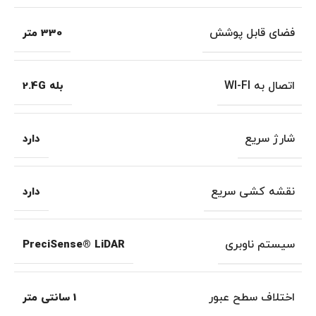
فضای قابل پوشش
330 متر
اتصال به WI-FI
بله 2.4G
شارژ سریع
دارد
نقشه کشی سریع
دارد
سیستم ناوبری
PreciSense® LiDAR
اختلاف سطح عبور
1 سانتی متر