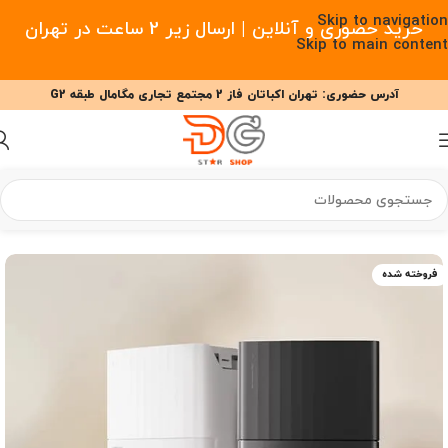
Skip to navigation
خرید حضوری و آنلاین | ارسال زیر 2 ساعت در تهران
Skip to main content
آدرس حضوری: تهران اکباتان فاز 2 مجتمع تجاری مگامال طبقه G2
09377477910 - 09127708341 علیزاده
00
00
00
ساعت
دقیقه
ثانیه
خانه
/
خانه هوشمند
/
جارو رباتیک
/
جارو رباتیک روبوراک
فروخته شده