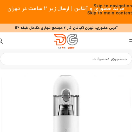
Skip to navigation
خرید حضوری و آنلاین | ارسال زیر 2 ساعت در تهران
Skip to main content
آدرس حضوری: تهران اکباتان فاز 2 مجتمع تجاری مگامال طبقه G2
09377477910 - 09127708341 علیزاده
00
00
00
ساعت
دقیقه
ثانیه
خانه
/
خانه هوشمند
/
جارو شارژی
/
جارو شارژی شیائومی