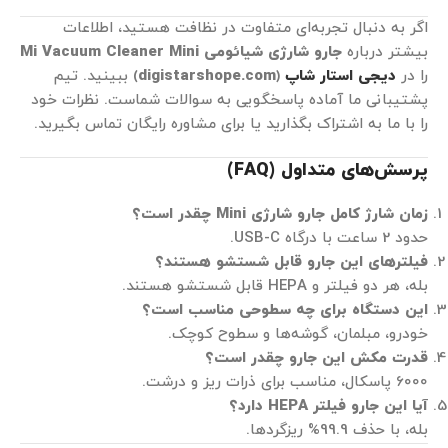
اگر به دنبال تجربه‌ای متفاوت در نظافت هستید، اطلاعات
بیشتر درباره
جارو شارژی شیائومی
Mi Vacuum Cleaner Mini
را در
دیجی استار شاپ
(
digistarshope.com
) ببینید. تیم
پشتیبانی ما آماده پاسخگویی به سوالات شماست. نظرات خود
را با ما به اشتراک بگذارید یا برای مشاوره رایگان تماس بگیرید.
پرسش‌های متداول (
FAQ
)
زمان شارژ کامل جارو شارژی
Mini
چقدر است؟
حدود 2 ساعت با درگاه USB-C.
فیلترهای این جارو قابل شستشو هستند؟
بله، هر دو فیلتر و HEPA قابل شستشو هستند.
این دستگاه برای چه سطوحی مناسب است؟
خودرو، مبلمان، گوشه‌ها و سطوح کوچک.
قدرت مکش این جارو چقدر است؟
6000 پاسکال، مناسب برای ذرات ریز و درشت.
آیا این جارو فیلتر
HEPA
دارد؟
بله، با حذف 99.9% ریزگردها.