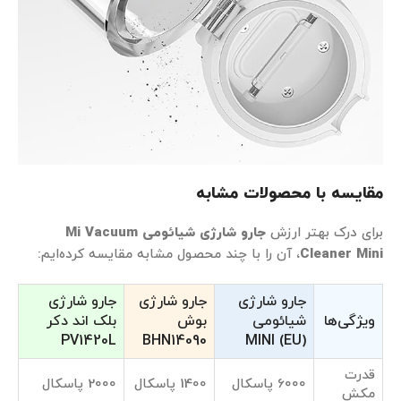
مقایسه با محصولات مشابه
برای درک بهتر ارزش
جارو شارژی شیائومی
Mi Vacuum
Cleaner Mini
، آن را با چند محصول مشابه مقایسه کرده‌ایم:
جارو شارژی
جارو شارژی
جارو شارژی
ویژگی‌ها
شیائومی
بوش
بلک اند دکر
PV1420L
BHN14090
MINI (EU)
قدرت
6000 پاسکال
1400 پاسکال
2000 پاسکال
مکش