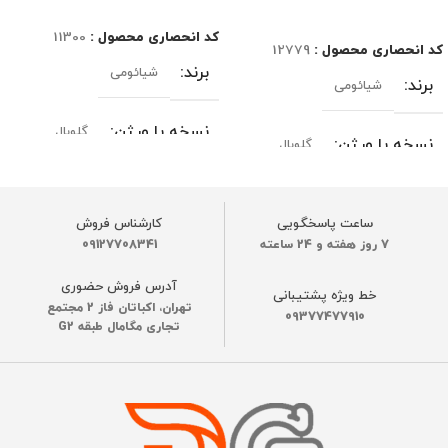
اطلاعات بیشتر
اطلاعات بیشتر
کد انحصاری محصول :
11300
کد انحصاری محصول :
12779
برند
شیائومی
برند
شیائومی
نسخه یا ورژن
گلوبال
نسخه یا ورژن
گلوبال
رنگ
سفید
رنگ
سفید
ساعت پاسخگویی
کارشناس فروش
7 روز هفته و 24 ساعته
09127708341
ظرفیت باتری
قدرت مکش موتور
آدرس فروش حضوری
خط ویژه پشتیبانی
2500 میلی‌ آمپر
تهران، اکباتان فاز 2 مجتمع
20000 پاسکال
09377477910
تجاری مگامال طبقه G2
عملکرد باطری
60 دقیقه
ظرفیت باتری
زمان شارژ
2 تا 3 ساعت
1800 میلی آمپر