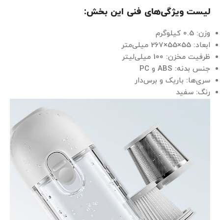
لیست ویژگی‌های فنی این بخش:
وزن: 0.5 کیلوگرم
ابعاد: 55×55×267 میلی‌متر
ظرفیت مخزن: 100 میلی‌لیتر
جنس بدنه: ABS و PC
سری‌ها: باریک و برس‌دار
رنگ: سفید