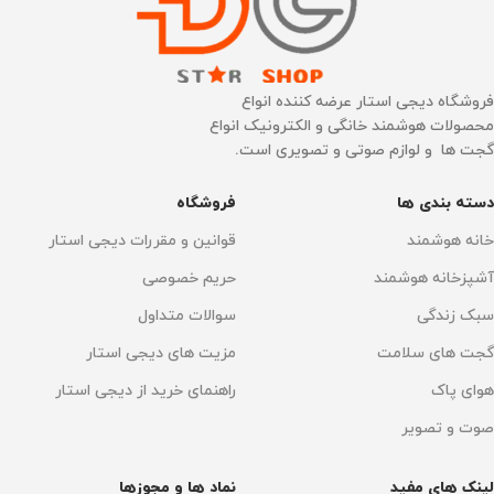
قدرت مکش موتور
عملکرد باطری
AW 150
45 دقیقه
حجم مخزن زباله
زمان شارژ
4 الی 5 ساعت
فروشگاه دیجی استار عرضه کننده انواع
محصولات هوشمند خانگی و الکترونیک انواع
گجت ها و لوازم صوتی و تصویری است.
600 میلی لیتر
جنس بدنه
ABS
دسته بندی ها
فروشگاه
جنس بدنه
ABS
ساخت کشور
چین
خانه هوشمند
قوانین و مقررات دیجی استار
نوع گارانتی
آشپزخانه هوشمند
حریم خصوصی
حجم مخزن آب تمیز
سبک زندگی
سوالات متداول
18 ماه گارانتی طلایی روبو سرویس
,
250 میلی لیتر
گجت های سلامت
مزیت های دیجی استار
18 ماهه شرکت می سرویس
هوای پاک
راهنمای خرید از دیجی استار
نوع برس
برس نرم
صوت و تصویر
نوع موتور
Brushless
لینک های مفید
نماد ها و مجوزها