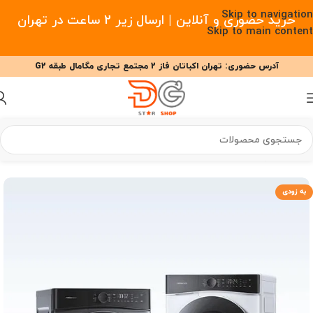
Skip to navigation
خرید حضوری و آنلاین | ارسال زیر 2 ساعت در تهران
Skip to main content
آدرس حضوری: تهران اکباتان فاز 2 مجتمع تجاری مگامال طبقه G2
09377477910 - 09127708341 علیزاده
00
00
00
ساعت
دقیقه
ثانیه
خانه
/
آشپزخانه هوشمند
/
ماشین لباسشویی
به زودی