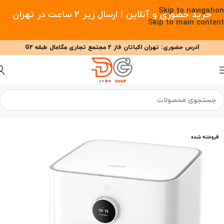
Skip to navigation
خرید حضوری و آنلاین | ارسال زیر 2 ساعت در تهران
Skip to main content
آدرس حضوری: تهران اکباتان فاز 2 مجتمع تجاری مگامال طبقه G2
09377477910 - 09127708341 علیزاده
00
00
00
ساعت
دقیقه
ثانیه
خانه
/
آشپزخانه هوشمند
/
هواپز
/
هواپز شیائومی
فروخته شده