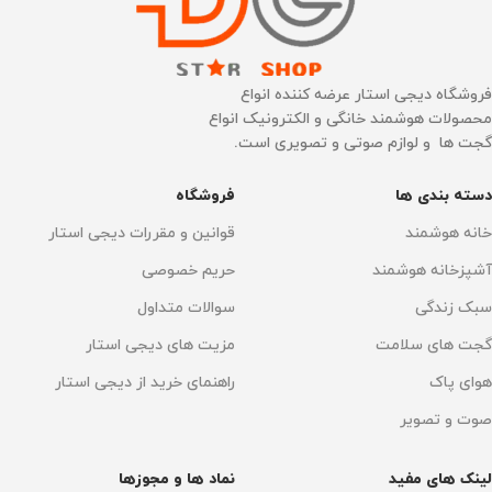
برنامه‌های پخت
اتصال به گوشی موبایل
پخت نان
,
تخمیر
,
سبزیجات
,
کیک
,
فروشگاه دیجی استار عرضه کننده انواع
دارد
گوشت
,
ماست خانگی
,
ماهی
,
مرغ
محصولات هوشمند خانگی و الکترونیک انواع
گجت ها و لوازم صوتی و تصویری است.
اتصال به WI-FI
بله 2.4G
سیستم پخت
دسته بندی ها
فروشگاه
قابلیت اتصال
گردش هوای گرم 360 درجه
خانه هوشمند
قوانین و مقررات دیجی استار
آشپزخانه هوشمند
حریم خصوصی
اپلیکیشن Mi Home
,
وای فای
یخ‌زدایی
دارد
سبک زندگی
سوالات متداول
برنامه‌های پخت
گجت های سلامت
مزیت های دیجی استار
ابعاد
۳۰×۳۸×۲۸ سانتی‌متر
هوای پاک
راهنمای خرید از دیجی استار
سبزیجات
,
کیک
,
گوشت
,
ماهی
,
مرغ
نوع نمایشگر
OLED لمسی
صوت و تصویر
سیستم پخت
لینک های مفید
نماد ها و مجوزها
توان گرمایش