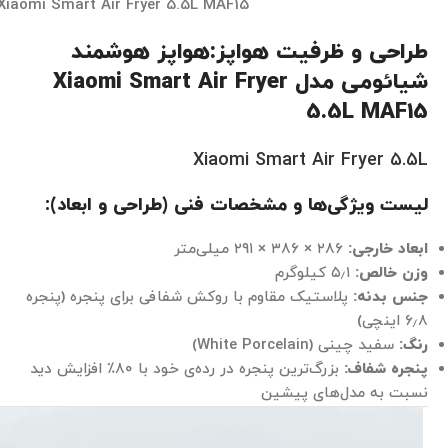
Xiaomi Smart Air Fryer 5.5L MAF15
طراحی و ظرفیت هواپز:هواپز هوشمند
شیائومی مدل Xiaomi Smart Air Fryer
5.5L MAF15
Xiaomi Smart Air Fryer 5.5L
لیست ویژگی‌ها و مشخصات فنی (طراحی و ابعاد):
ابعاد خارجی:
۲۸۶ × ۳۸۶ × ۲۹۱ میلی‌متر
وزن خالص:
۵٫۱ کیلوگرم
جنس بدنه:
پلاستیک مقاوم با روکش شفافی برای پنجره (پنجره
۶٫۸ اینچی)
رنگ:
سفید چینی (White Porcelain)
پنجره شفاف:
بزرگ‌ترین پنجره در رده‌ی خود با ۸۰٪ افزایش دید
نسبت به مدل‌های پیشین