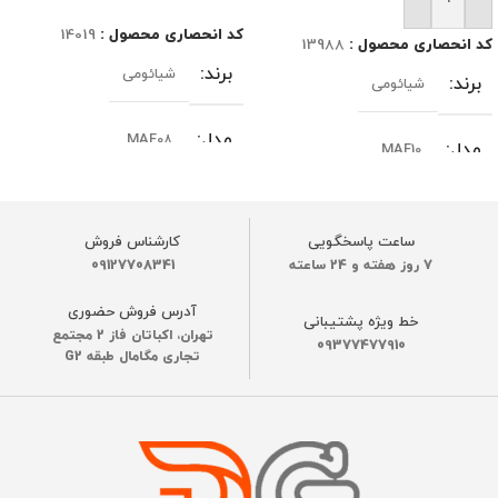
افزودن به سبد خرید
کد انحصاری محصول :
14019
کد انحصاری محصول :
13988
برند
شیائومی
برند
شیائومی
مدل
MAF08
مدل
MAF10
نسخه یا ورژن
گلوبال
نسخه یا ورژن
گلوبال
ساعت پاسخگویی
کارشناس فروش
7 روز هفته و 24 ساعته
09127708341
رنگ
مشکی
جنس بدنه
ABS
آدرس فروش حضوری
خط ویژه پشتیبانی
ساخت کشور
تهران، اکباتان فاز 2 مجتمع
چین
ساخت کشور
09377477910
چین
تجاری مگامال طبقه G2
جنس بدنه
ABS
ظرفیت
6.5 لیتر
ظرفیت
6 لیتر
رنگ
سفید
,
مشکی