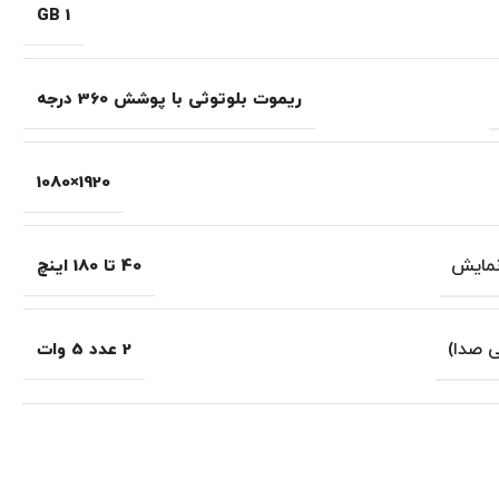
1 GB
ریموت بلوتوثی با پوشش 360 درجه
1920×1080
نمایش
40 تا 180 اینچ
ی صدا)
2 عدد 5 وات