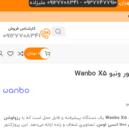
09377477910 - 09127708341 علیزاده
کارشناس فروش
09127708341
۰
تومان
و Wanbo X5
1
W
یک دستگاه پیشرفته و قابل حمل است که با
رزولوشن
ومن
، تصاویری شفاف و زنده ارائه می‌دهد. این پروژکتور