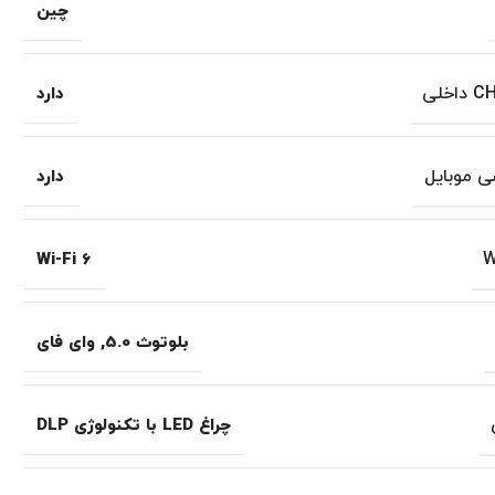
چین
خلی
دارد
ی موبایل
دارد
Wi-Fi 6
بلوتوث 5.0
,
وای فای
چراغ LED با تکنولوژی DLP