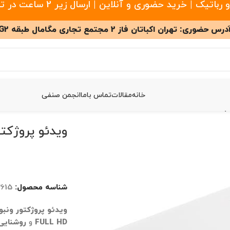
 خرید حضوری و آنلاین | ارسال زیر 2 ساعت در تهران
درس حضوری: تهران اکباتان فاز 2 مجتمع تجاری مگامال طبقه G2
خانه
مقالات
تماس باما
انجمن صنفی
وژکتور ونبو Wanbo X5
ویدئو پروژکتور ونب
شناسه محصول:
2615
ویدئو پروژکتور ونبو anbo X5
FULL HD
و
روشنایی 1100 انسی ل