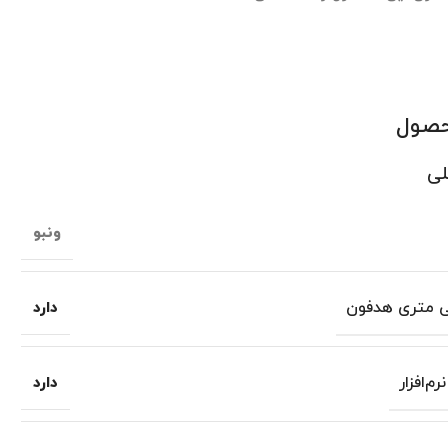
حصول
لی
ونبو
دارد
م‌افزار
دارد