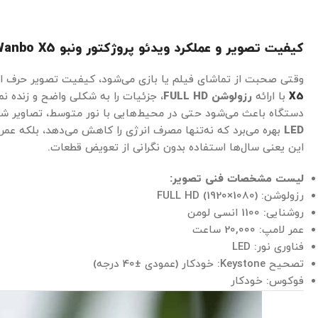
کیفیت تصویر و عملکرد ویدئو پروژکتور ونبو Wanbo X5
وقتی صحبت از تماشای فیلم یا بازی می‌شود، کیفیت تصویر حرف اول
X5
با ارائه
رزولوشن FULL HD
، جزئیات را به شکلی واضح و زنده ن
دستگاه باعث می‌شود حتی در محیط‌هایی با نور متوسط، تصاویر شفا
LED
بهره می‌برد که نه‌تنها مصرف انرژی را کاهش می‌دهد، بلکه عمر 
این یعنی سال‌ها استفاده بدون نگرانی از تعویض قطعات.
لیست مشخصات فنی تصویر:
رزولوشن: FULL HD (1920×1080)
روشنایی: 1100 انسی لومن
عمر لامپ: 20,000 ساعت
فناوری نور: LED
تصحیح Keystone: خودکار (عمودی ±40 درجه)
فوکوس: خودکار