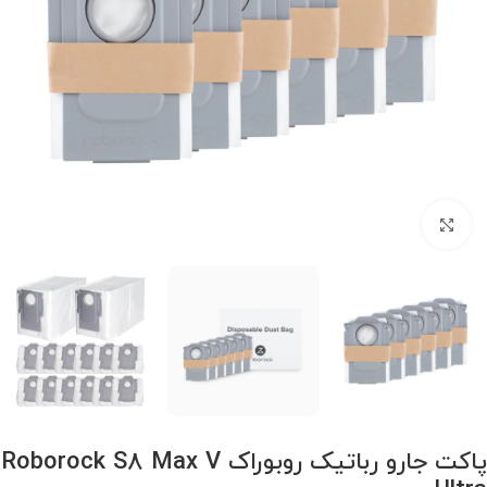
برای بزرگنمایی کلیک کنید
پاکت جارو رباتیک روبوراک Roborock S8 Max V