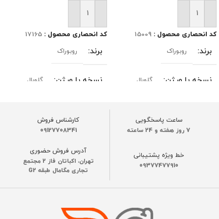
افزودن به سبد خرید
افزودن به سبد خرید
کد انحصاری محصول :
15009
کد انحصاری محصول :
17165
برند
برند
روبوراک
روبوراک
نسخه یا ورژن
نسخه یا ورژن
گلوبال
گلوبال
رنگ
مدل‌های سازگار
قرمز
,
مشکی
ساعت پاسخگویی
کارشناس فروش
7 روز هفته و 24 ساعته
09127708341
S8 MaxV Ultra، S8 Max Ultra،
ساخت کشور
چین
Qrevo Master، Qrevo Slim
آدرس فروش حضوری
خط ویژه پشتیبانی
تهران، اکباتان فاز 2 مجتمع
نوع برس
09377477910
نوع برس
تجاری مگامال طبقه G2
برس ضد گره با تکنولوژی
برس اصلی نظافت
,
رولر دوتایی
DuoRoller
چرخان