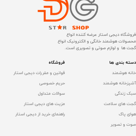
مدل‌های سازگار
رنگ
قرمز
,
مشکی
Roborock S8/S8+/S8 Pro
نوع گارانتی
Ultra/Q8 Max/Q8 Max+/Q5
Pro/Q5 Pro+ Series
فروشگاه دیجی استار عرضه کننده انواع
ضمانت اصالت فیزیک کالا
محصولات هوشمند خانگی و الکترونیک انواع
ابعاد
گجت ها و لوازم صوتی و تصویری است.
دسته بندی ها
فروشگاه
۱۹.۶ x ۳.۵ x ۳.۵ سانتی‌متر
خانه هوشمند
قوانین و مقررات دیجی استار
وزن خالص
۱۹۰ گرم
آشپزخانه هوشمند
حریم خصوصی
سبک زندگی
سوالات متداول
گجت های سلامت
مزیت های دیجی استار
هوای پاک
راهنمای خرید از دیجی استار
صوت و تصویر