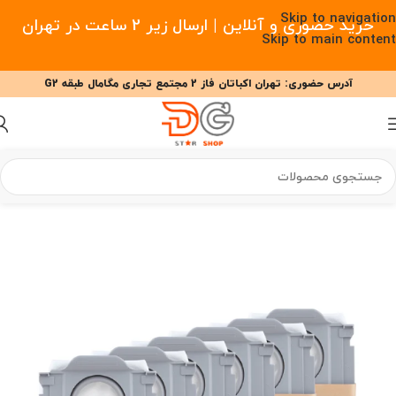
Skip to navigation
خرید حضوری و آنلاین | ارسال زیر 2 ساعت در تهران
Skip to main content
آدرس حضوری: تهران اکباتان فاز 2 مجتمع تجاری مگامال طبقه G2
09377477910 - 09127708341 علیزاده
00
00
00
ساعت
دقیقه
ثانیه
 هوشمند
/
لوازم جانبی جارو رباتیک
/
لوازم جانبی جارو رباتیک روبوراک