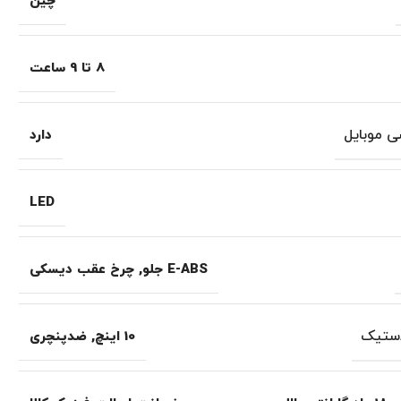
چین
8 تا 9 ساعت
ی موبایل
دارد
LED
E-ABS جلو
,
چرخ عقب دیسکی
لاستیک
10 اینچ
,
ضدپنچری