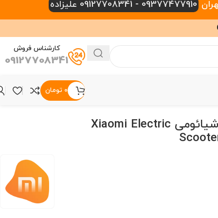
09377477910 - 09127708341 علیزاده
کارشناس فروش
09127708341
۰
تومان
اسکوتر برقی شیائومی Xiaomi Electric
Scoote