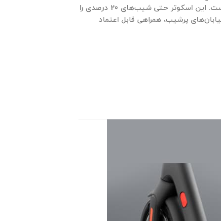
گیر کنید. اما چیزی که واقعاً چشمگیر است، برد 60 کیلومتری آن است. این اسکوتر حتی شیب‌های 20 درصدی را
یابان‌های پرشیب، همراهی قابل اعتماد