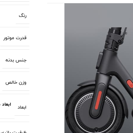
رنگ
قدرت موتور
جنس بدنه
وزن خالص
ابعاد باز: 1200 × 480 ×
ابعاد
ظرفیت باتری