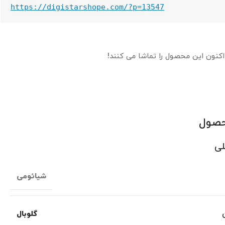
https://digistarshope.com/?p=13547
اکنون این محصول را تماشا می کنند!
حصول
لی
شیائومی
گلوبال