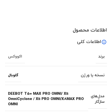
اطلاعات محصول
اطلاعات کلی
برند
اکووکس
نسخه یا ورژن
گلوبال
DEEBOT T50 MAX PRO OMNI/ X11
مدل‌های
OmniCyclone / X11 PRO OMNI/X8MAX PRO
سازگار
OMNI