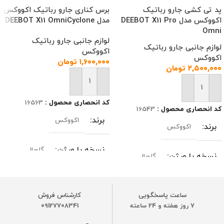
پد تی کشی جارو رباتیک
برس کناری جارو رباتیک اکووکس
اکووکس مدل DEEBOT X11 Pro
مدل DEEBOT X11 OmniCyclone
Omni
لوازم جانبی جارو رباتیک
لوازم جانبی جارو رباتیک
اکووکس
اکووکس
۱,۶۰۰,۰۰۰
تومان
۲,۵۰۰,۰۰۰
تومان
افزودن به سبد خرید
افزودن به سبد خرید
کد انحصاری محصول :
16563
کد انحصاری محصول :
16543
برند
اکووکس
برند
اکووکس
نسخه یا ورژن
گلوبال
نسخه یا ورژن
گلوبال
مدل‌های سازگار
مدل‌های سازگار
ساعت پاسخگویی
کارشناس فروش
DEEBOT X11 OmniCyclone / X11
7 روز هفته و 24 ساعته
09127708341
DEEBOT X11 OmniCyclone / X11
PRO OMNI/T90 PRO/T90
PRO OMNI/T80S OMNI
OMNI/T80S OMNI/X8 MAX