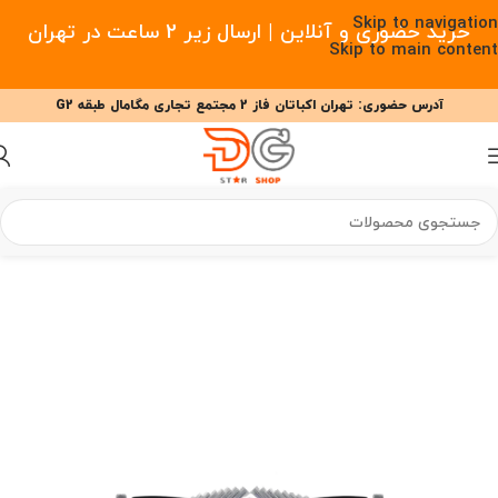
Skip to navigation
خرید حضوری و آنلاین | ارسال زیر 2 ساعت در تهران
Skip to main content
آدرس حضوری: تهران اکباتان فاز 2 مجتمع تجاری مگامال طبقه G2
09377477910 - 09127708341 علیزاده
00
00
00
ساعت
دقیقه
ثانیه
 هوشمند
/
لوازم جانبی جارو رباتیک
/
لوازم جانبی جارو رباتیک اکووکس