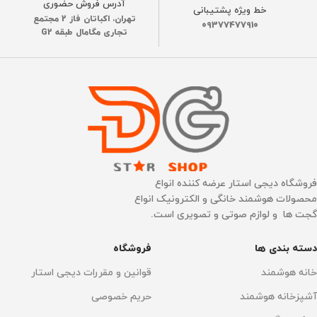
آدرس فروش حضوری
PRO OMNI
خط ویژه پشتیبانی
تهران، اکباتان فاز 2 مجتمع
09377477910
نوع گارانتی
تجاری مگامال طبقه G2
تعداد بسته
تک عددی
ضمانت اصالت فیزیک کالا
نوع گارانتی
ضمانت اصالت فیزیک کالا
فروشگاه دیجی استار عرضه کننده انواع
محصولات هوشمند خانگی و الکترونیک انواع
گجت ها و لوازم صوتی و تصویری است.
دسته بندی ها
فروشگاه
خانه هوشمند
قوانین و مقررات دیجی استار
آشپزخانه هوشمند
حریم خصوصی