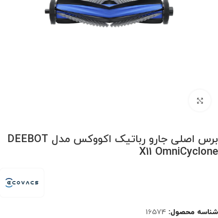
برای بزرگنمایی کلیک کنید
برس اصلی جارو رباتیک اکووکس مدل DEEBOT
X11 OmniCyclone
شناسه محصول:
16574