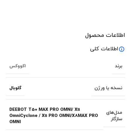
اطلاعات محصول
اطلاعات کلی
برند
اکووکس
نسخه یا ورژن
گلوبال
DEEBOT T50 MAX PRO OMNI/ X11
مدل‌های
OmniCyclone / X11 PRO OMNI/X8MAX PRO
سازگار
OMNI