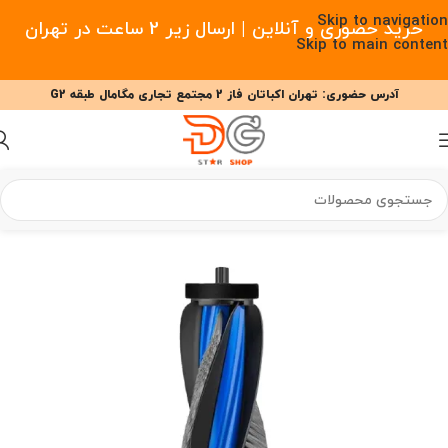
Skip to navigation
خرید حضوری و آنلاین | ارسال زیر 2 ساعت در تهران
Skip to main content
آدرس حضوری: تهران اکباتان فاز 2 مجتمع تجاری مگامال طبقه G2
09377477910 - 09127708341 علیزاده
00
00
00
ساعت
دقیقه
ثانیه
 هوشمند
/
لوازم جانبی جارو رباتیک
/
لوازم جانبی جارو رباتیک اکووکس