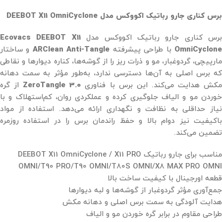
برس کناری جارو رباتیک اکووکس مدل DEEBOT X11 OmniCyclone
رس کناری جارو رباتیک اکووکس مدل
Ecovacs DEEBOT X11
OmniCyclon
با طراحی پیشرفته
ARClean Anti-Tangle
و ساختار
مارپیچی، گردوغبار، مو و ذرات ریز را از گوشه‌ها، کناره دیوارها و نقاطی
که برس اصلی به آن‌ها دسترسی ندارد، به‌طور مؤثر به سمت دهانه
کش هدایت می‌کند. این برس با فناوری
ZeroTangle 3.0
از گره
خوردن مو و الیاف جلوگیری کرده و عملکردی روان، کم‌استهلاک و با
نیاز حداقلی به نظافت و نگهداری ارائه می‌دهد. استفاده از مواد
باکیفیت نیز دوام بالا و حفظ راندمان برس را در استفاده روزمره
تضمین می‌کند.
مناسب برای جارو رباتیک DEEBOT X11 OmniCyclone / X11 PRO
OMNI/T90 PRO/T90 OMNI/T80S OMNI/X8 MAX PRO OMNI
قطعه اورجینال با کیفیت ساخت بالا
جمع‌آوری مؤثر گردوغبار از گوشه‌ها و لبه دیوارها
هدایت آلودگی به سمت برس اصلی و دهانه مکش
طراحی مقاوم در برابر گره خوردن مو و الیاف