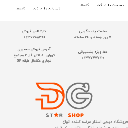
نسخه یا ورژن
گلوبال
نسخه یا ورژن
گلوبال
مدل‌های سازگار
مدل‌های سازگار
ساعت پاسخگویی
کارشناس فروش
DEEBOT T50 MAX PRO OMNI/
7 روز هفته و 24 ساعته
09127708341
DEEBOT T50 MAX PRO OMNI/
X11 OmniCyclone / X11 PRO
X11 OmniCyclone / X11 PRO
OMNI/X8MAX PRO OMNI
آدرس فروش حضوری
OMNI/X8MAX PRO OMNI
خط ویژه پشتیبانی
تهران، اکباتان فاز 2 مجتمع
09377477910
تجاری مگامال طبقه G2
نوع گارانتی
نوع گارانتی
ضمانت اصالت فیزیک کالا
ضمانت اصالت فیزیک کالا
فروشگاه دیجی استار عرضه کننده انواع