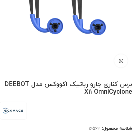
برای بزرگنمایی کلیک کنید
برس کناری جارو رباتیک اکووکس مدل DEEBOT
X11 OmniCyclone
شناسه محصول:
16563