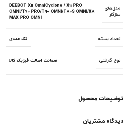
DEEBOT X11 OmniCyclone / X11 PRO
مدل‌های
OMNI/T90 PRO/T90 OMNI/T80S OMNI/X8
سازگار
MAX PRO OMNI
تعداد بسته
تک عددی
نوع گارانتی
ضمانت اصالت فیزیک کالا
توضیحات محصول
دیدگاه مشتریان