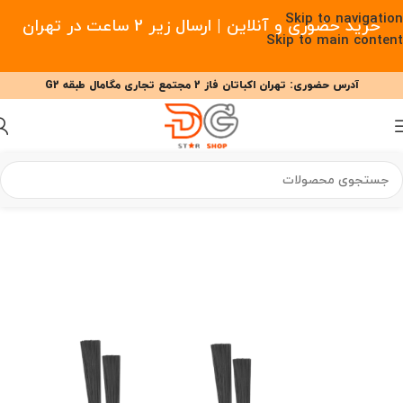
Skip to navigation
خرید حضوری و آنلاین | ارسال زیر 2 ساعت در تهران
Skip to main content
آدرس حضوری: تهران اکباتان فاز 2 مجتمع تجاری مگامال طبقه G2
09377477910 - 09127708341 علیزاده
00
00
00
ساعت
دقیقه
ثانیه
 هوشمند
/
لوازم جانبی جارو رباتیک
/
لوازم جانبی جارو رباتیک اکووکس