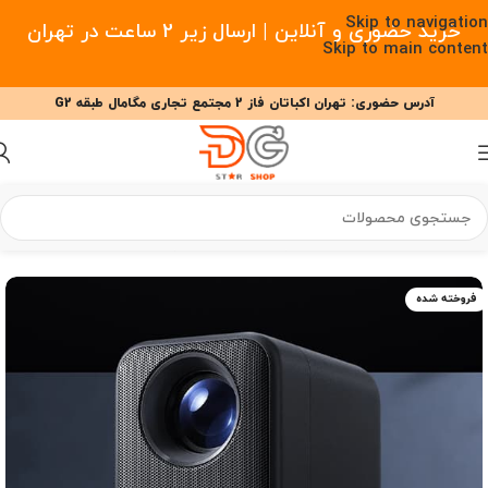
Skip to navigation
خرید حضوری و آنلاین | ارسال زیر 2 ساعت در تهران
Skip to main content
آدرس حضوری: تهران اکباتان فاز 2 مجتمع تجاری مگامال طبقه G2
09377477910 - 09127708341 علیزاده
00
00
00
ساعت
دقیقه
ثانیه
خانه
/
صوت و تصویر
/
ویدئو پروژکتور
/
ویدئو پروژکتور شیائومی
فروخته شده