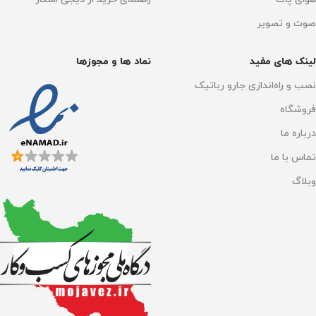
چراغ LED با تکنولوژی DLP
فوکوس لنز
فوکوس خودکار
صوت و تصویر
نوع نمایشگر
Full HD
تکنولوژی منبع نور
لینک های مفید
نماد ها و مجوزها
نصب و راه‌اندازی جارو رباتیک
فوکوس لنز
فوکوس خودکار
LED چهار کاناله (RGB+BP)
فروشگاه
روشنایی
1100 لومن
درباره ما
روشنایی
350 لومن
تماس با ما
تعداد پورت HDMI
1 پورت
تعداد پورت HDMI
1 پورت
وبلاگ
تعداد پورت USB
2 پورت
تعداد پورت USB
1 پورت
سیستم عامل
سیستم عامل
Android TV 9.0
Android TV 9.0