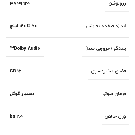
رزولوشن
1920×1080
اندازه صفحه نمایش
60 تا 120 اینچ
بلندگو (خروجی صدا)
Dolby Audio™
فضای ذخیره‌سازی
16 GB
فرمان صوتی
دستیار گوگل
وزن خالص
2.0 kg