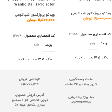
Wanbo Dali 1 Projector
ویدئو پروژکتور شیائومی
ویدئو پروژکتور شیائومی
۱۹,۰۰۰,۰۰۰
تومان
۱۱,۵۰۰,۰۰۰
تومان
اطلاعات بیشتر
اطلاعات بیشتر
کد انحصاری محصول :
12615
کد انحصاری محصول :
12604
برند
ونبو
برند
ونبو
جک 3.5 میلی متری
جک 3.5 میلی متری
هدفون
هدفون
دارد
دارد
ساعت پاسخگویی
کارشناس فروش
7 روز هفته و 24 ساعته
09127708341
قابلیت نصب نرم‌افزار
دارد
قابلیت نصب نرم‌افزار
دارد
آدرس فروش حضوری
خط ویژه پشتیبانی
تهران، اکباتان فاز 2 مجتمع
09377477910
ساخت کشور
چین
تجاری مگامال طبقه G2
ساخت کشور
چین