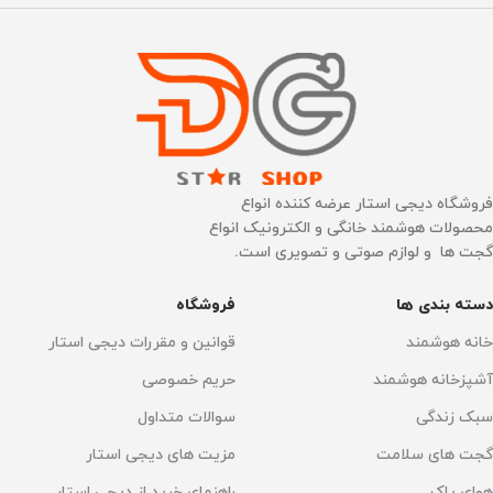
CHROMECAST داخلی
CHROMECAST داخلی
دارد
دارد
اتصال به گوشی موبایل
اتصال به گوشی موبایل
فروشگاه دیجی استار عرضه کننده انواع
دارد
دارد
محصولات هوشمند خانگی و الکترونیک انواع
گجت ها و لوازم صوتی و تصویری است.
اتصال به WI-FI
Wi-Fi 6
اتصال به WI-FI
Wi-Fi 6
دسته بندی ها
فروشگاه
قابلیت اتصال
قابلیت اتصال
بلوتوث 5.0
خانه هوشمند
قوانین و مقررات دیجی استار
آشپزخانه هوشمند
حریم خصوصی
بلوتوث 5.0
,
وای فای
فناوری نمایش
سبک زندگی
سوالات متداول
فناوری نمایش
گجت های سلامت
مزیت های دیجی استار
چراغ LED با تکنولوژی DLP
هوای پاک
راهنمای خرید از دیجی استار